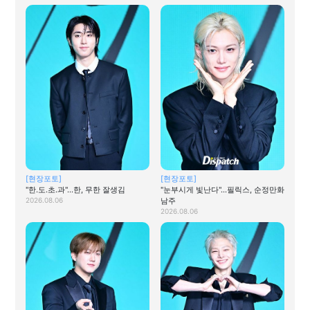
[현장포토]
[현장포토]
"한.도.초.과"…한, 무한 잘생김
"눈부시게 빛난다"…필릭스, 순정만화
2026.08.06
남주
2026.08.06