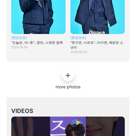
[현장포토]
[현장포토]
"오늘은, 야~호"…창빈, 스윗한 컴백
"웃으면, 사르르"…아이엔, 해맑은 소
2026.08.06
년미
2026.08.06
more photos
VIDEOS