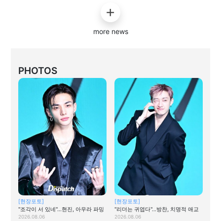
more news
PHOTOS
[현장포토]
[현장포토]
"조각이 서 있네"…현진, 아우라 파밍
"리더는 귀엽다"…방찬, 치명적 애교
2026.08.06
2026.08.06