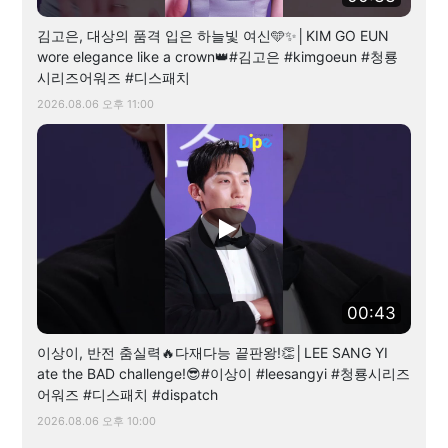
김고은, 대상의 품격 입은 하늘빛 여신🩵✨│KIM GO EUN
wore elegance like a crown👑#김고은 #kimgoeun #청룡
시리즈어워즈 #디스패치
2026.08.06 오후 11:00
00:43
이상이, 반전 춤실력🔥다재다능 끝판왕!👏│LEE SANG YI
ate the BAD challenge!😎#이상이 #leesangyi #청룡시리즈
어워즈 #디스패치 #dispatch
2026.08.06 오후 10:00