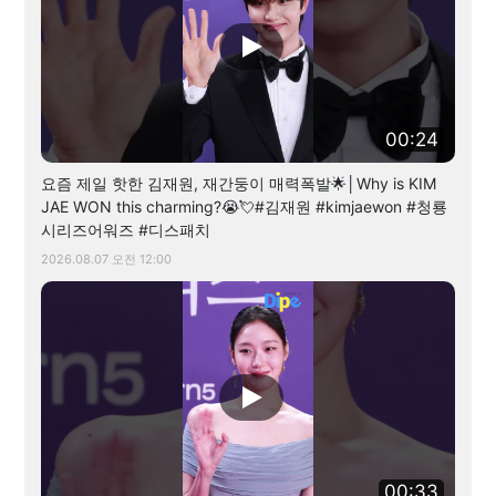
00:24
요즘 제일 핫한 김재원, 재간둥이 매력폭발🌟│Why is KIM
JAE WON this charming?😭💘#김재원 #kimjaewon #청룡
시리즈어워즈 #디스패치
2026.08.07 오전 12:00
00:33