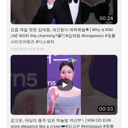
00:24
요즘 제일 핫한 김재원, 재간둥이 매력폭발🌟│Why is KIM
JAE WON this charming?😭💘#김재원 #kimjaewon #청룡
시리즈어워즈 #디스패치
2026.08.07 오전 12:00
00:33
김고은, 대상의 품격 입은 하늘빛 여신🩵✨│KIM GO EUN
wore elegance like a crown👑#김고은 #kimgoeun #청룡