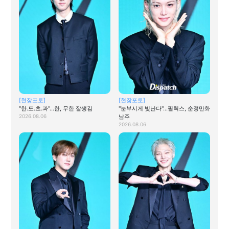
[현장포토]
[현장포토]
"한.도.초.과"…한, 무한 잘생김
"눈부시게 빛난다"…필릭스, 순정만화
2026.08.06
남주
2026.08.06