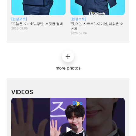
[현장포토]
[현장포토]
"오늘은, 야~호"…창빈, 스윗한 컴백
"웃으면, 사르르"…아이엔, 해맑은 소
2026.08.06
년미
2026.08.06
more photos
VIDEOS