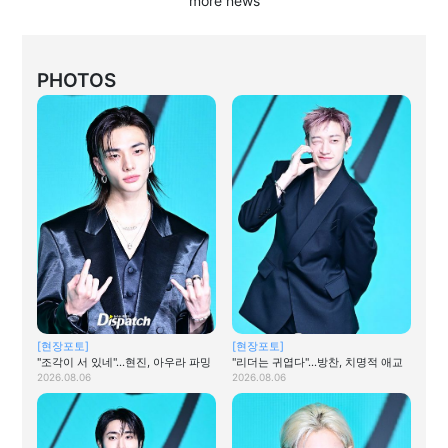
more news
PHOTOS
[현장포토]
[현장포토]
"조각이 서 있네"…현진, 아우라 파밍
"리더는 귀엽다"…방찬, 치명적 애교
2026.08.06
2026.08.06