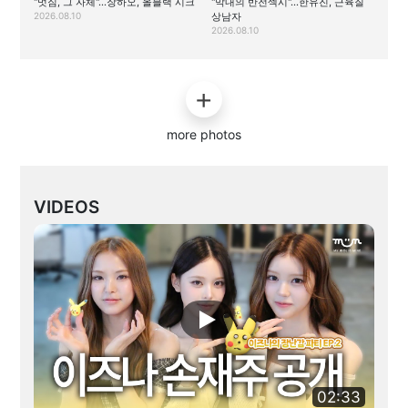
"멋짐, 그 자체"…장하오, 올블랙 시크
"막내의 반전섹시"…한유진, 근육질
2026.08.10
상남자
2026.08.10
more photos
VIDEOS
02:33