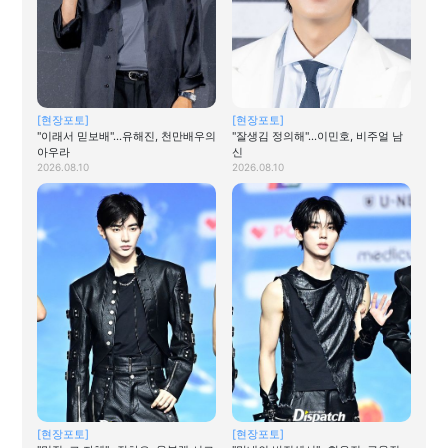
[현장포토]
[현장포토]
"이래서 믿보배"…유해진, 천만배우의
"잘생김 정의해"…이민호, 비주얼 남
아우라
신
2026.08.10
2026.08.10
[현장포토]
[현장포토]