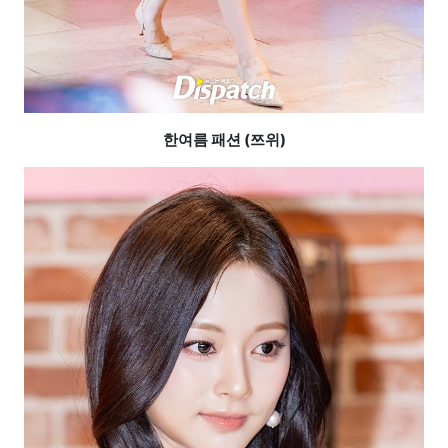
한여름 패션 (쯔위)