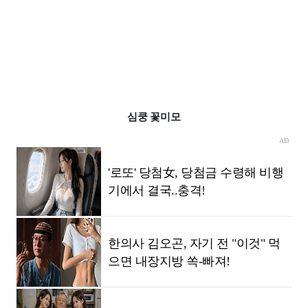
심쿵 꽃미모