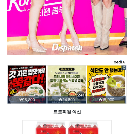
X
₩16,800
₩24,800
₩18,000
트로피컬 여신