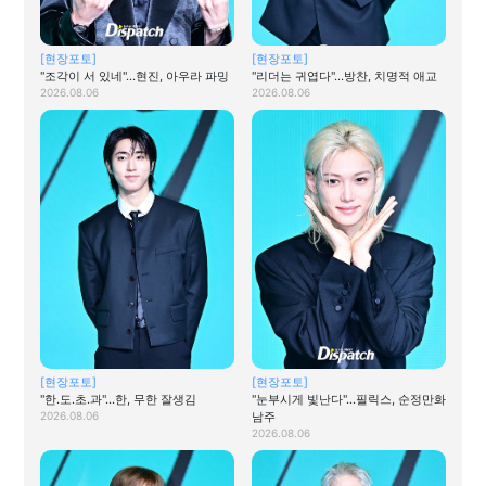
[현장포토]
[현장포토]
"조각이 서 있네"…현진, 아우라 파밍
"리더는 귀엽다"…방찬, 치명적 애교
2026.08.06
2026.08.06
[현장포토]
[현장포토]
"한.도.초.과"…한, 무한 잘생김
"눈부시게 빛난다"…필릭스, 순정만화
2026.08.06
남주
2026.08.06