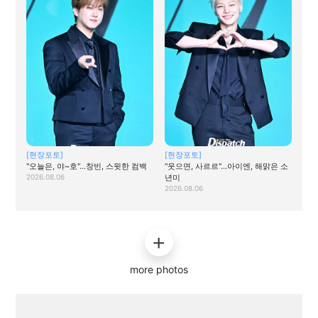
[현장포토]
[현장포토]
"오늘은, 야~호"…창빈, 스윗한 컴백
"웃으면, 사르르"…아이엔, 해맑은 소
2026.08.06
년미
2026.08.06
more photos