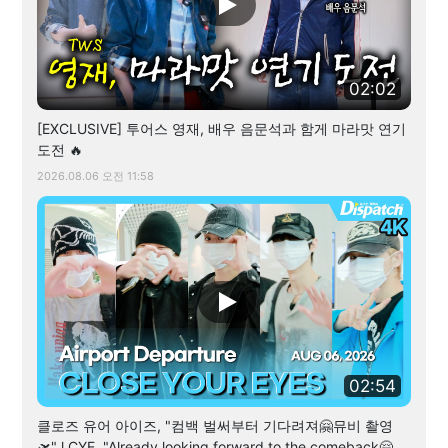
02:02
[EXCLUSIVE] 투어스 영재, 배우 음문석과 함게 마라맛 연기
도전 🔥
2026.08.06 오전 11:58
02:54
클로즈 유어 아이즈, "컴백 벌써부터 기다려져🤗뮤비 촬영
🛫" l CYE, "Already looking forward to the comeback🤗