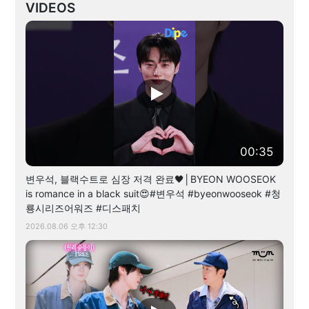
VIDEOS
00:35
변우석, 블랙수트로 심장 저격 완료🖤│BYEON WOOSEOK
is romance in a black suit😍#변우석 #byeonwooseok #청
룡시리즈어워즈 #디스패치
2026.08.06 오후 12:30