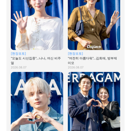
[현장포토]
[현장포토]
"오늘도 시선집중"…나나, 여신 비주
"여전히 아름다워"…김희애, 방부제
얼
미모
2026.08.07
2026.08.07