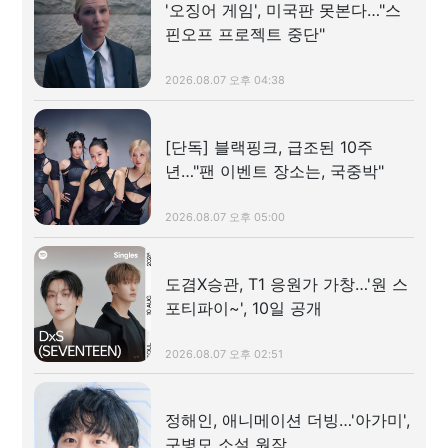
'오징어 게임', 미국판 못본다…"스
핀오프 프로젝트 중단"
2026.08.07 오후 04:38
[단독] 블랙핑크, 급조된 10주
년…"팬 이벤트 장소는, 국중박"
2026.08.07 오후 05:00
도겸X승관, T1 응원가 가창…'원 스
포티파이~', 10일 공개
2026.08.07 오후 02:51
정해인, 애니메이션 더빙…'아가미',
구병모 소설 원작