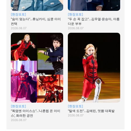
[현장포토]
[현장포토]
"숨이 멎는다"…휴닝카이, 심쿵 아이
"두 손 꼭 잡고"…김무열·윤승아, 아름
컨택
다운 부부
2026.08.07
2026.08.07
[현장포토]
[현장포토]
"폭염엔 아이스쇼"…'나혼렙 온 아이
"탈색 도전"…김예린, 멋쁨 대폭발
스', 화려한 공연
2026.08.07
2026.08.07