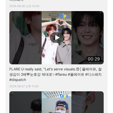
2026.08.08 오전 12:00
00:29
FLARE U really said, "Let's serve visuals.😍│플레어유, 잘
생김이 2배💙눈호강 제대로✨#flareu #플레어유 #디스패치
#dispatch
2026.08.07 오후 11:00