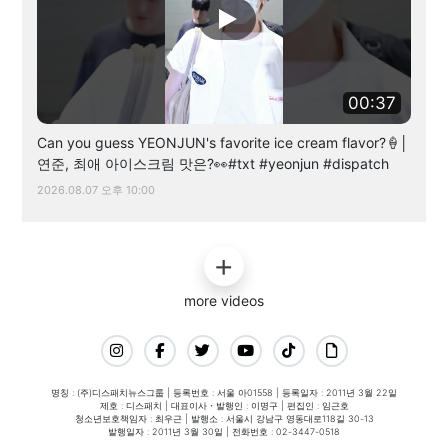
00:37
Can you guess YEONJUN's favorite ice cream flavor?🍦│
연준, 최애 아이스크림 맛은?👀#txt #yeonjun #dispatch
2026.08.07 오후 10:00
more videos
명칭 : (주)디스패치뉴스그룹 | 등록번호 : 서울 아01558 | 등록일자 : 2011년 3월 22일
제호 : 디스패치 | 대표이사・발행인 : 이명구 | 편집인 : 임근호
청소년보호책임자 : 최우근 | 발행소 : 서울시 강남구 영동대로118길 30-13
발행일자 : 2011년 3월 30일 | 전화번호 : 02-3447-0518