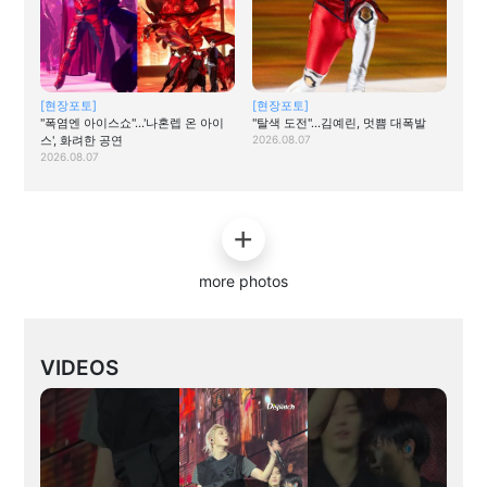
[현장포토]
[현장포토]
"폭염엔 아이스쇼"…'나혼렙 온 아이
"탈색 도전"…김예린, 멋쁨 대폭발
스', 화려한 공연
2026.08.07
2026.08.07
more photos
VIDEOS