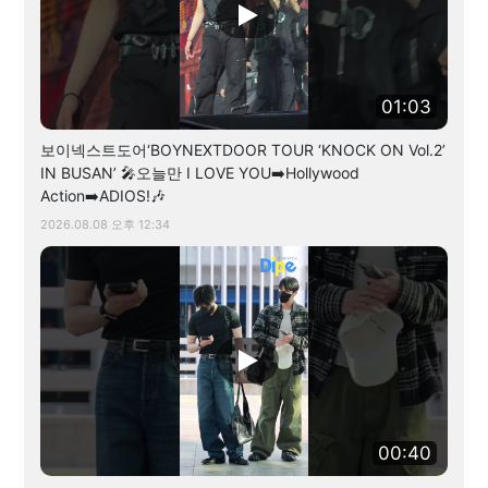
01:03
보이넥스트도어‘BOYNEXTDOOR TOUR ‘KNOCK ON Vol.2’
IN BUSAN’ 🎤오늘만 I LOVE YOU➡️Hollywood
Action➡️ADIOS!🎶
2026.08.08 오후 12:34
00:40