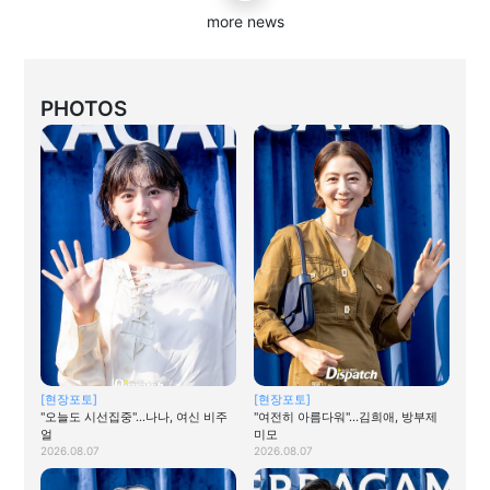
more news
PHOTOS
[현장포토]
[현장포토]
"오늘도 시선집중"…나나, 여신 비주
"여전히 아름다워"…김희애, 방부제
얼
미모
2026.08.07
2026.08.07