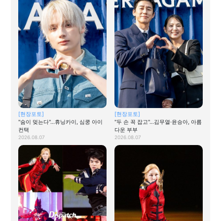
[현장포토]
[현장포토]
"숨이 멎는다"…휴닝카이, 심쿵 아이
"두 손 꼭 잡고"…김무열·윤승아, 아름
컨택
다운 부부
2026.08.07
2026.08.07