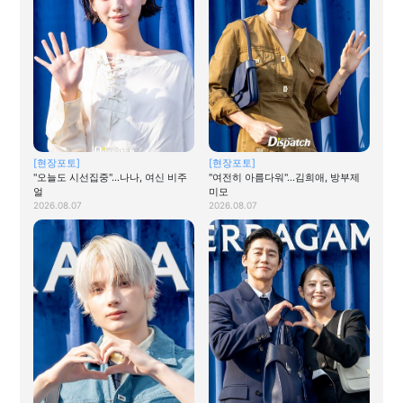
[현장포토]
[현장포토]
"오늘도 시선집중"…나나, 여신 비주
"여전히 아름다워"…김희애, 방부제
얼
미모
2026.08.07
2026.08.07