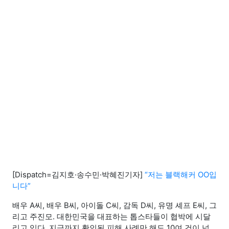
[Dispatch=김지호·송수민·박혜진기자]
“저는 블랙해커 OO입
니다”
배우 A씨, 배우 B씨, 아이돌 C씨, 감독 D씨, 유명 셰프 E씨, 그
리고 주진모. 대한민국을 대표하는 톱스타들이 협박에 시달
리고 있다. 지금까지 확인된 피해 사례만 해도 10여 건이 넘