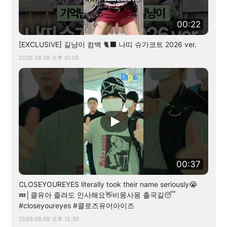
00:22
[EXCLUSIVE] 길냥이 컴백 🐈‍⬛ 나띠 슈가코트 2026 ver.
2026.08.09 오후 01:00
00:37
CLOSEYOUREYES literally took their name seriously😭
💤│클유아 졸려도 인사해요👋비몽사몽 출국길😴
#closeyoureyes #클로즈유어아이즈
2026.08.09 오후 12:30