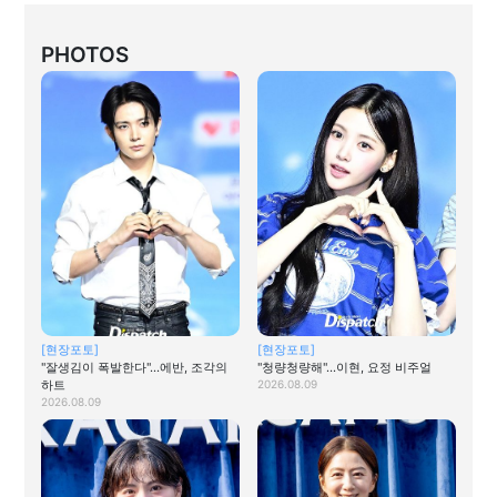
PHOTOS
[현장포토]
[현장포토]
"잘생김이 폭발한다"…에반, 조각의
"청량청량해"…이현, 요정 비주얼
하트
2026.08.09
2026.08.09