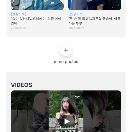
[현장포토]
[현장포토]
"숨이 멎는다"…휴닝카이, 심쿵 아이
"두 손 꼭 잡고"…김무열·윤승아, 아름
컨택
다운 부부
2026.08.07
2026.08.07
more photos
VIDEOS