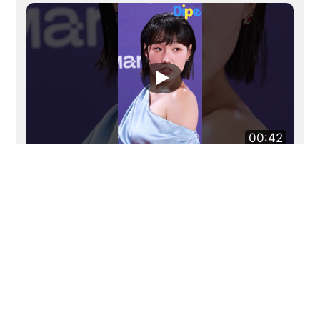
00:42
이은지, 이 텐션 못말려💃유쾌함으로 올킬!🤣│LEE EUN JI
brought ALL the energy🔥#이은지 #leeeunji #디스패치
#dispatch
2026.08.09 오전 12:00
more videos