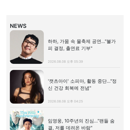
NEWS
하하, 가뭄 속 물축제 공연…"불가
피 결정, 출연료 기부"
2026.08.08 오후 05:39
'캣츠아이' 소피아, 활동 중단…"정
신 건강 회복에 전념"
2026.08.08 오후 04:25
임영웅, 10주년의 진심…"팬들 숨
결, 저를 데려온 바람"