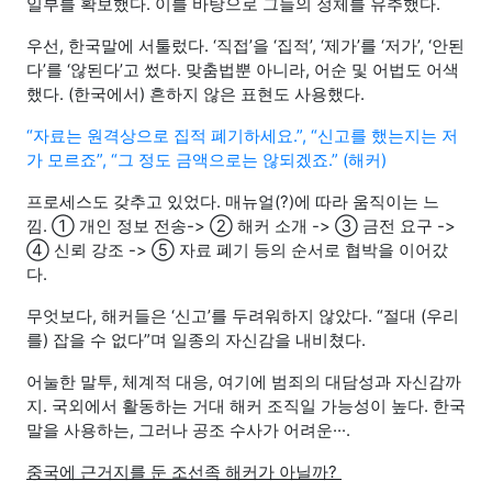
일부를 확보했다. 이를 바탕으로 그들의 정체를 유추했다.
우선, 한국말에 서툴렀다. ‘직접’을 ‘집적’, ‘제가’를 ‘저가’, ‘안된
다’를 ‘않된다’고 썼다. 맞춤법뿐 아니라, 어순 및 어법도 어색
했다. (한국에서) 흔하지 않은 표현도 사용했다.
“자료는 원격상으로 집적 폐기하세요.”, “신고를 했는지는 저
가 모르죠”, “그 정도 금액으로는 않되겠죠.” (해커)
프로세스도 갖추고 있었다. 매뉴얼(?)에 따라 움직이는 느
낌. ① 개인 정보 전송-> ② 해커 소개 -> ③ 금전 요구 ->
④ 신뢰 강조 -> ⑤ 자료 폐기 등의 순서로 협박을 이어갔
다.
무엇보다, 해커들은 ‘신고’를 두려워하지 않았다. “절대 (우리
를) 잡을 수 없다”며 일종의 자신감을 내비쳤다.
어눌한 말투, 체계적 대응, 여기에 범죄의 대담성과 자신감까
지. 국외에서 활동하는 거대 해커 조직일 가능성이 높다. 한국
말을 사용하는, 그러나 공조 수사가 어려운···.
중국에 근거지를 둔 조선족 해커가 아닐까?