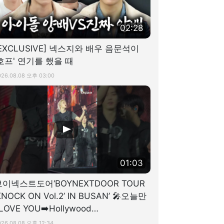
02:28
[EXCLUSIVE] 넥스지와 배우 음문석이
'호프' 연기를 했을 때
026.08.08 오후 03:00
01:03
보이넥스트도어‘BOYNEXTDOOR TOUR
KNOCK ON Vol.2’ IN BUSAN’ 🎤오늘만
 LOVE YOU➡️Hollywood
ction➡️ADIOS!🎶
026.08.08 오후 12:34