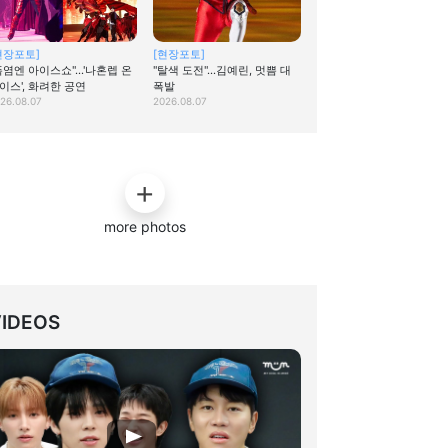
현장포토]
[현장포토]
폭염엔 아이스쇼"…'나혼렙 온
"탈색 도전"…김예린, 멋쁨 대
이스', 화려한 공연
폭발
26.08.07
2026.08.07
more photos
VIDEOS