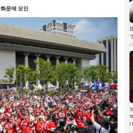
화문에 모인
2
‘
I
A
2