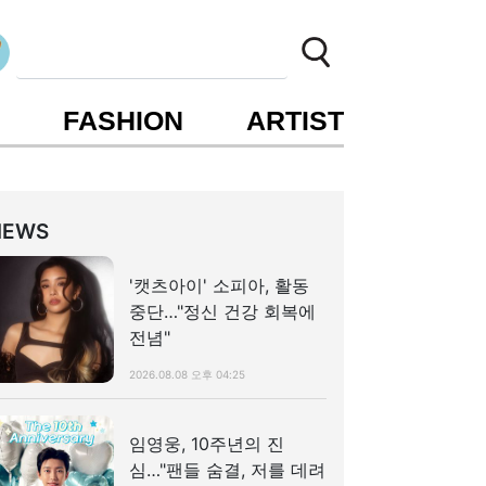
S
FASHION
ARTIST
NEWS
'캣츠아이' 소피아, 활동
중단…"정신 건강 회복에
전념"
2026.08.08 오후 04:25
임영웅, 10주년의 진
심…"팬들 숨결, 저를 데려