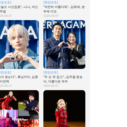
현장포토]
[현장포토]
오늘도 시선집중"…나나, 여신
"여전히 아름다워"…김희애, 방
주얼
부제 미모
26.08.07
2026.08.07
현장포토]
[현장포토]
숨이 멎는다"…휴닝카이, 심쿵
"두 손 꼭 잡고"…김무열·윤승
이컨택
아, 아름다운 부부
26.08.07
2026.08.07