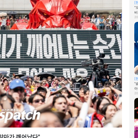
[
"
비
20
[
"
아
20
악마가 깨어났다"