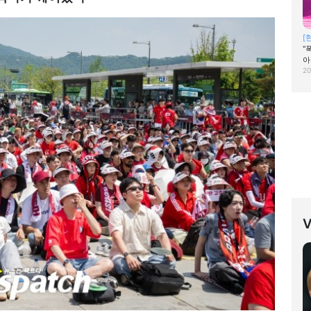
[
"
아
20