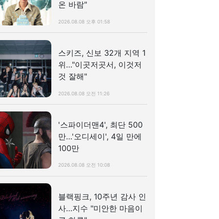
온 바람"
2026.08.08 오후 01:58
스키즈, 신보 32개 지역 1
위…"이곳저곳서, 이것저
것 잘해"
2026.08.08 오전 11:26
'스파이더맨4', 최단 500
만…'오디세이', 4일 만에
100만
2026.08.08 오전 10:08
블랙핑크, 10주년 감사 인
사…지수 "미안한 마음이