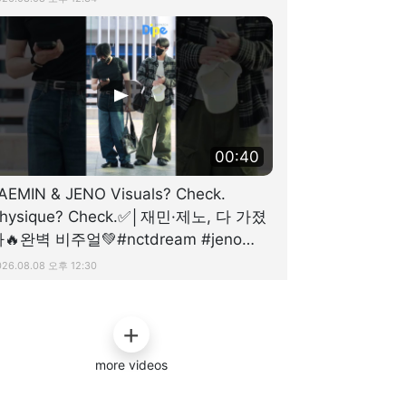
00:40
AEMIN & JENO Visuals? Check.
hysique? Check.✅│재민·제노, 다 가졌
🔥완벽 비주얼💚#nctdream #jeno
#jaemin #엔시티드림
026.08.08 오후 12:30
more videos