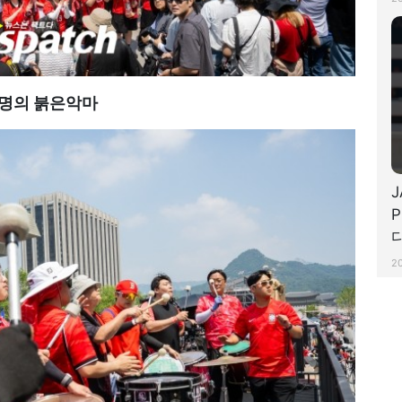
만명의 붉은악마
J
P
다
2