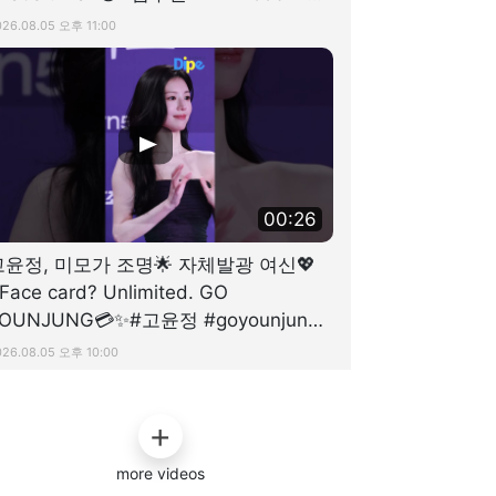
스패치 #dispatch
026.08.05 오후 11:00
00:26
고윤정, 미모가 조명🌟 자체발광 여신💖
Face card? Unlimited. GO
OUNJUNG💳✨#고윤정 #goyounjung
dispatch #디스패치
026.08.05 오후 10:00
more videos