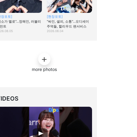
현장포토]
[현장포토]
미소가 멜로"…정해인, 러블리
"싸인, 셀피, 소통"…오디세이
먼트
주역들, 할리우드 팬서비스
26.08.05
2026.08.04
more photos
VIDEOS