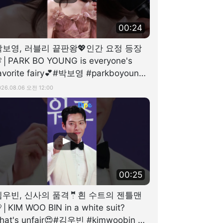
00:24
박보영, 러블리 끝판왕💖인간 요정 등장
│PARK BO YOUNG is everyone's
avorite fairy💕#박보영 #parkboyoung
디스패치 #dispatch
026.08.06 오전 12:00
00:25
김우빈, 신사의 품격🤵흰 수트의 젠틀맨
│KIM WOO BIN in a white suit?
hat's unfair😍#김우빈 #kimwoobin #