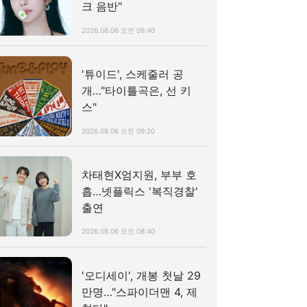
크 음반"
2026.08.06 오전 09:40
'튜이드', 스케줄러 공
개…"타이틀곡은, 선 키
스"
2026.08.06 오전 09:20
차태현X엄지원, 부부 호
흡…넷플릭스 '복직경찰'
출연
2026.08.06 오전 08:40
'오디세이', 개봉 첫날 29
만명…"스파이더맨 4, 제