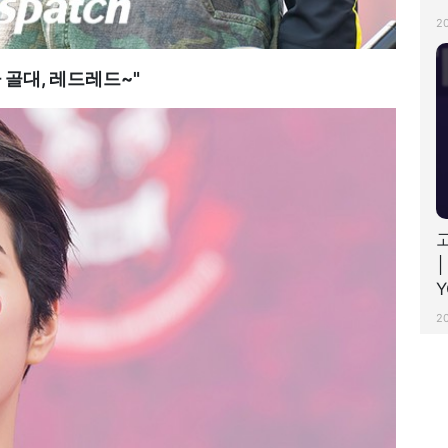
디
2
 골대, 레드레드~"
│
Y
#
2