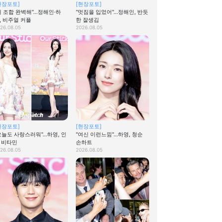
현장포토]
[현장포토]
이 조합 완벽해"…정해인·하
"멋짐을 입었어"…정해인, 반듯
, 비주얼 커플
한 잘생김
26.08.05
2026.08.05
현장포토]
[현장포토]
오늘도 사랑스러워"…하영, 인
"여신 이런느낌"…하영, 청순
 비타민
손하트
26.08.05
2026.08.05