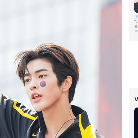
[
"
모
20