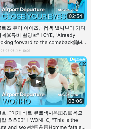
02:54
클로즈 유어 아이즈, "컴백 벌써부터 기다
져🤗뮤비 촬영🛫" l CYE, "Already
ooking forward to the comeback🤗MV
ilming🛫" [공항]
026.08.06 오전 10:01
03:06
원호, "이게 바로 큐트섹시🫶🏻💪🏻옴므
탈 호호✌🏻"ㅣWONHO, "This is the
ute and sexy🫶🏻💪🏻Homme fatale,