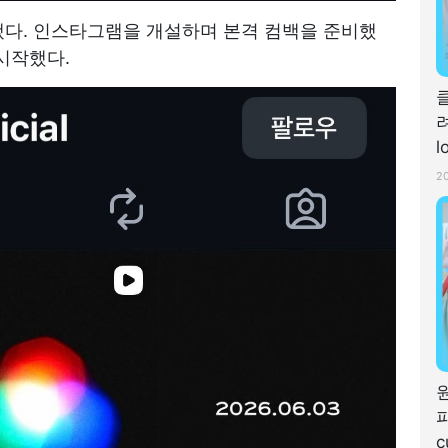
다. 인스타그램을 개설하며 본격 컴백을 준비했
 시작했다.
려
l
f
2
파
c