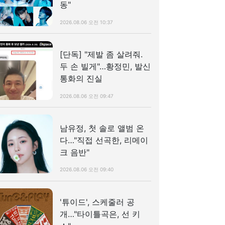
동"
2026.08.06 오전 10:37
[단독] "제발 좀 살려줘.
두 손 빌게"…황정민, 발신
통화의 진실
2026.08.06 오전 09:47
남유정, 첫 솔로 앨범 온
다…"직접 선곡한, 리메이
크 음반"
2026.08.06 오전 09:40
'튜이드', 스케줄러 공
개…"타이틀곡은, 선 키