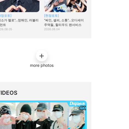
현장포토]
[현장포토]
미소가 멜로"…정해인, 러블리
"싸인, 셀피, 소통"…오디세이
먼트
주역들, 할리우드 팬서비스
26.08.05
2026.08.04
more photos
VIDEOS