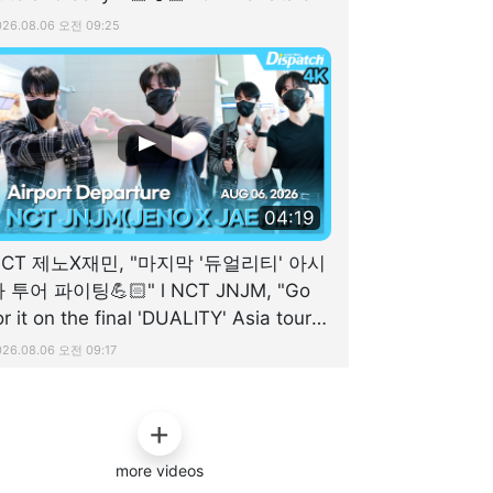
OHO✌🏻" [공항]
026.08.06 오전 09:25
04:19
NCT 제노X재민, "마지막 '듀얼리티' 아시
 투어 파이팅💪🏻" l NCT JNJM, "Go
or it on the final 'DUALITY' Asia tour
🏻" [공항]
026.08.06 오전 09:17
more videos