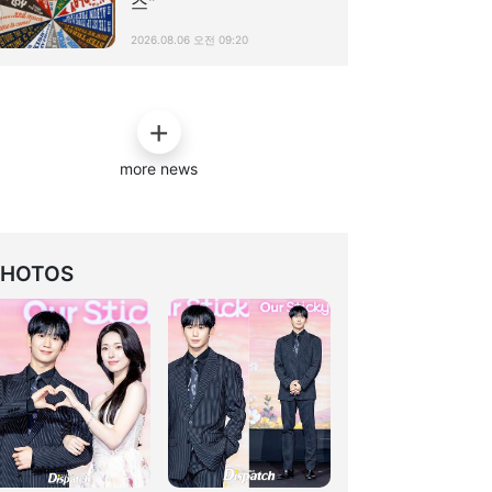
스"
2026.08.06 오전 09:20
more news
PHOTOS