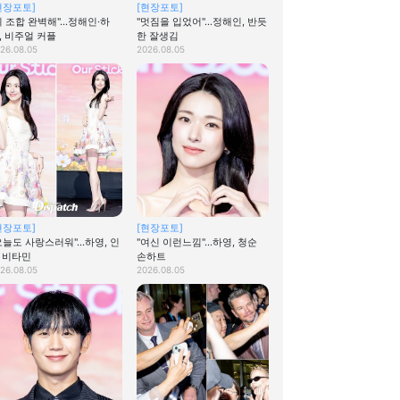
현장포토]
[현장포토]
이 조합 완벽해"…정해인·하
"멋짐을 입었어"…정해인, 반듯
, 비주얼 커플
한 잘생김
26.08.05
2026.08.05
현장포토]
[현장포토]
오늘도 사랑스러워"…하영, 인
"여신 이런느낌"…하영, 청순
 비타민
손하트
26.08.05
2026.08.05