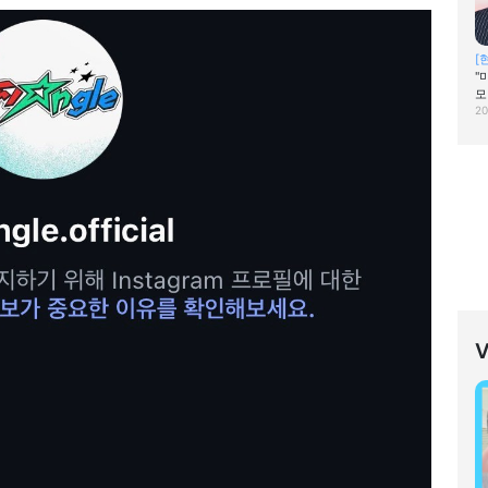
[
"
모
20