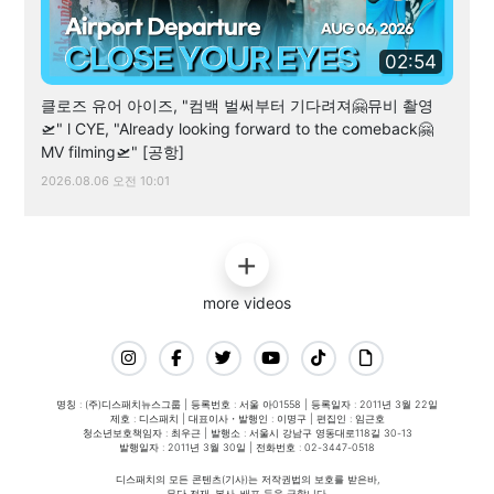
02:54
클로즈 유어 아이즈, "컴백 벌써부터 기다려져🤗뮤비 촬영
🛫" l CYE, "Already looking forward to the comeback🤗
MV filming🛫" [공항]
2026.08.06 오전 10:01
more videos
명칭 : (주)디스패치뉴스그룹 | 등록번호 : 서울 아01558 | 등록일자 : 2011년 3월 22일
제호 : 디스패치 | 대표이사・발행인 : 이명구 | 편집인 : 임근호
청소년보호책임자 : 최우근 | 발행소 : 서울시 강남구 영동대로118길 30-13
발행일자 : 2011년 3월 30일 | 전화번호 : 02-3447-0518
디스패치의 모든 콘텐츠(기사)는 저작권법의 보호를 받은바,
무단 전재, 복사, 배포 등을 금합니다.