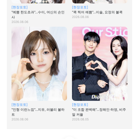
[현장포토]
[현장포토]
"예쁨 한도초과"…수이, 여신의 손인
"콕 찍어 예쁨"…이솔, 요정의 볼콕
사
2026.08.06
2026.08.06
[현장포토]
[현장포토]
"인형 이런느낌"…지유, 러블리 볼하
"이 조합 완벽해"…정해인·하영, 비주
트
얼 커플
2026.08.06
2026.08.05