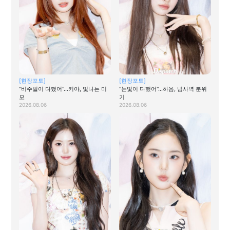
[현장포토]
[현장포토]
"비주얼이 다했어"…키야, 빛나는 미
"눈빛이 다했어"…하음, 넘사벽 분위
모
기
2026.08.06
2026.08.06