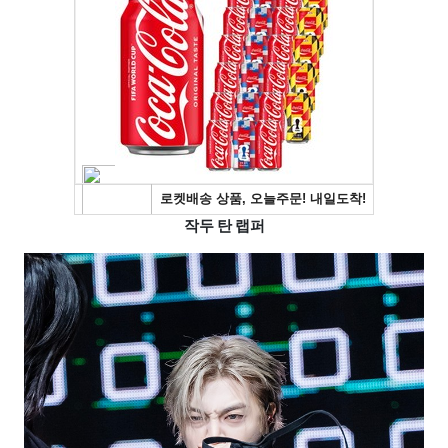
작두 탄 랩퍼