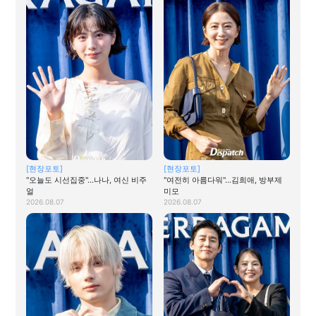
[현장포토]
[현장포토]
"오늘도 시선집중"…나나, 여신 비주
"여전히 아름다워"…김희애, 방부제
얼
미모
2026.08.07
2026.08.07