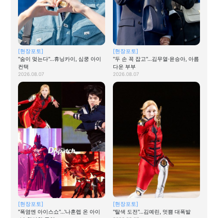
[현장포토]
[현장포토]
"숨이 멎는다"…휴닝카이, 심쿵 아이
"두 손 꼭 잡고"…김무열·윤승아, 아름
컨택
다운 부부
2026.08.07
2026.08.07
[현장포토]
[현장포토]
"폭염엔 아이스쇼"…'나혼렙 온 아이
"탈색 도전"…김예린, 멋쁨 대폭발