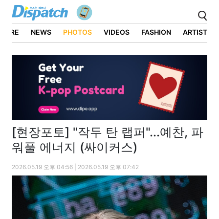
ATURE
NEWS
PHOTOS
VIDEOS
FASHION
ARTIST
[현장포토] "작두 탄 랩퍼"...예찬, 파
워풀 에너지 (싸이커스)
2026.05.19 오후 04:56 | 2026.05.19 오후 07:42