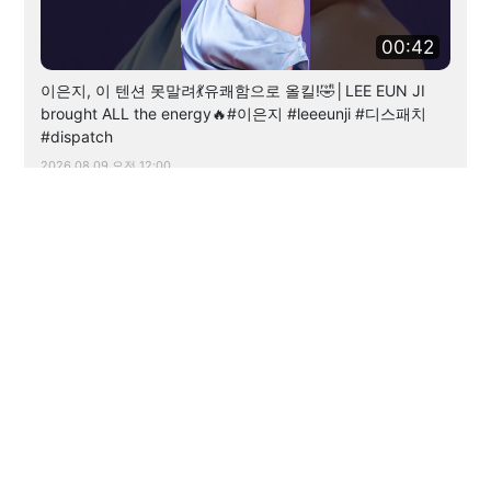
00:42
이은지, 이 텐션 못말려💃유쾌함으로 올킬!🤣│LEE EUN JI
brought ALL the energy🔥#이은지 #leeeunji #디스패치
#dispatch
2026.08.09 오전 12:00
more videos
명칭 : (주)디스패치뉴스그룹 | 등록번호 : 서울 아01558 | 등록일자 : 2011년 3월 22일
제호 : 디스패치 | 대표이사・발행인 : 이명구 | 편집인 : 임근호
청소년보호책임자 : 최우근 | 발행소 : 서울시 강남구 영동대로118길 30-13
발행일자 : 2011년 3월 30일 | 전화번호 : 02-3447-0518
디스패치의 모든 콘텐츠(기사)는 저작권법의 보호를 받은바,
무단 전재, 복사, 배포 등을 금합니다.
이를 어길 시 법적 제재를 받을 수 있습니다.