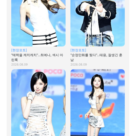
[현장포토]
[현장포토]
"매력을 캐치캐치"…최예나, 섹시 마
"순정만화를 찢다"…태용, 잘생긴 훈
린룩
남
2026.08.09
2026.08.09