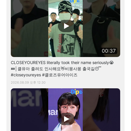
00:37
CLOSEYOUREYES literally took their name seriously😭
💤│클유아 졸려도 인사해요👋비몽사몽 출국길😴
#closeyoureyes #클로즈유어아이즈
2026.08.09 오후 12:30