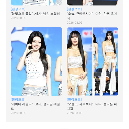
[현장포토]
[현장포토]
"눈빛으로 올킬"…아사, 남심 스틸러
"오늘, 큐티섹시야"…아현, 한뼘 초미
2026.08.09
니
2026.08.09
[현장포토]
[현장포토]
"베이비 러블리"…로라, 올타임 레전
"오늘도, 파격섹시"…나띠, 놀라운 피
드
지컬
2026.08.09
2026.08.09