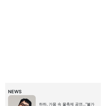
NEWS
하하, 가뭄 속 물축제 공연…"불가