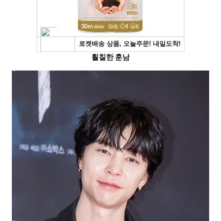
훨칠한 훈남