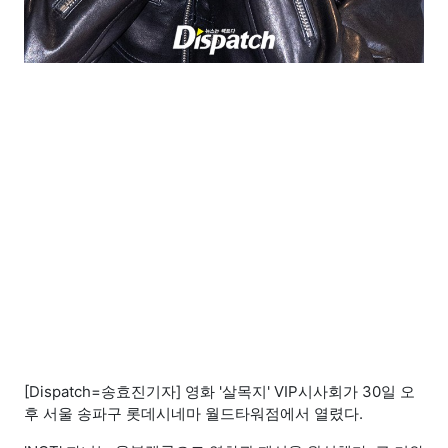
[Dispatch=송효진기자] 영화 '살목지' VIP시사회가 30일 오
후 서울 송파구 롯데시네마 월드타워점에서 열렸다.