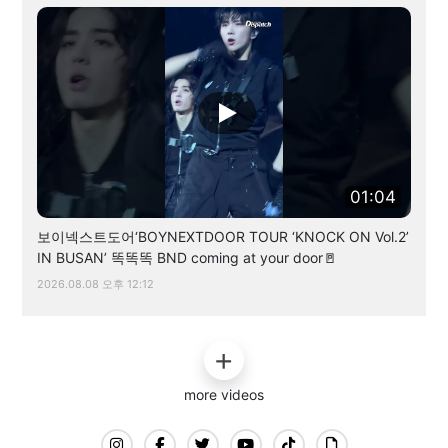
01:04
보이넥스트도어‘BOYNEXTDOOR TOUR ‘KNOCK ON Vol.2’
IN BUSAN’ 똑똑똑 BND coming at your door🚪
2026.08.08 오후 12:12
more videos