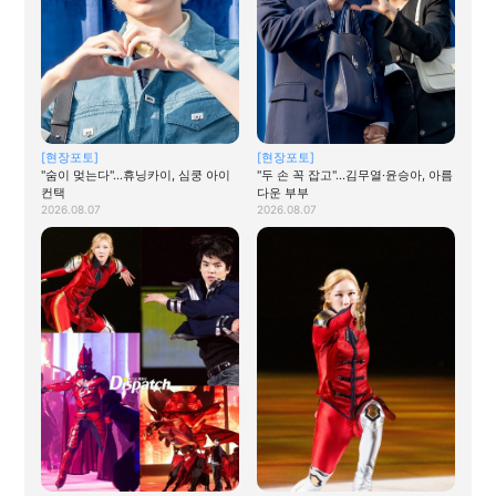
[현장포토]
[현장포토]
"숨이 멎는다"…휴닝카이, 심쿵 아이
"두 손 꼭 잡고"…김무열·윤승아, 아름
컨택
다운 부부
2026.08.07
2026.08.07