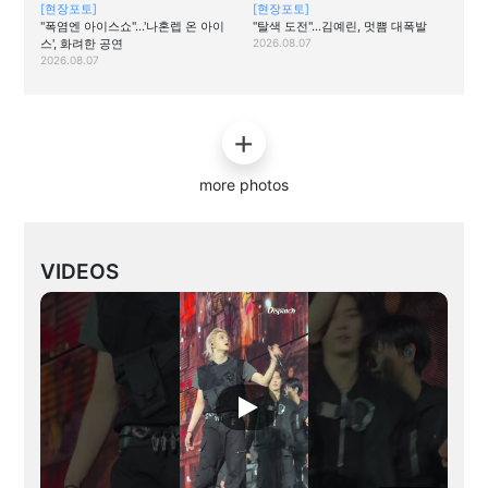
[현장포토]
[현장포토]
"폭염엔 아이스쇼"…'나혼렙 온 아이
"탈색 도전"…김예린, 멋쁨 대폭발
스', 화려한 공연
2026.08.07
2026.08.07
more photos
VIDEOS