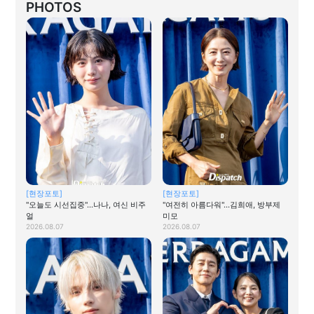
PHOTOS
[현장포토]
[현장포토]
"오늘도 시선집중"…나나, 여신 비주
"여전히 아름다워"…김희애, 방부제
얼
미모
2026.08.07
2026.08.07