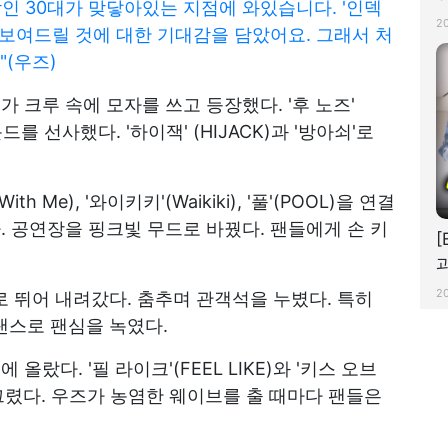
인 30대가 맞닿아있는 지점에 와있습니다. '인덱
2
로 보여드릴 것에 대한 기대감을 담았어요. 그래서 처
"(우즈)
 크루 속에 모자를 쓰고 등장했다. '후 노즈'
드를 선사했다. '하이잭' (HIJACK)과 '방아쇠'로
h Me), '와이키키'(Waikiki), '풀'(POOL)을 연결
. 공연장을 핑크빛 무드로 바꿨다. 팬들에게 손 키
[
2
 뛰어 내려갔다. 춤추며 관객석을 누볐다. 특히
 댄스로 팬심을 녹였다.
랐다. '필 라이크'(FEEL LIKE)와 '키스 오브
무드를 그렸다. 우즈가 농염한 웨이브를 출 때마다 팬들은