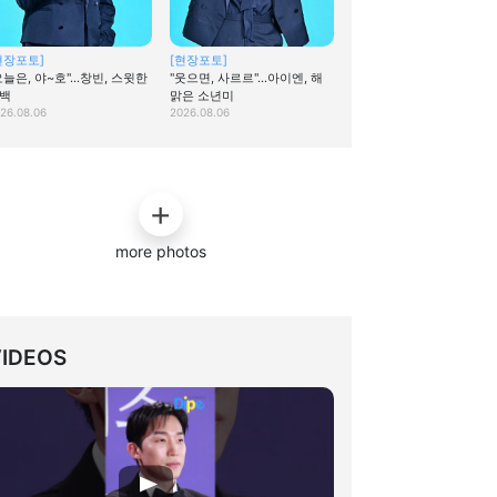
현장포토]
[현장포토]
오늘은, 야~호"…창빈, 스윗한
"웃으면, 사르르"…아이엔, 해
백
맑은 소년미
26.08.06
2026.08.06
more photos
VIDEOS