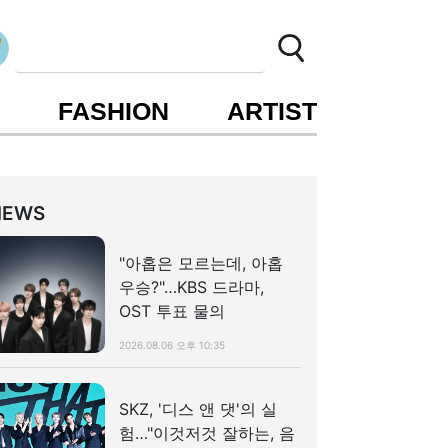
S
FASHION
ARTIST
NEWS
"아홉은 모르는데, 아홉
우승?"…KBS 드라마,
OST 투표 물의
2026.08.06 오후 10:35
SKZ, '디스 앤 댓'의 실
험…"이것저것 잘하는, 음