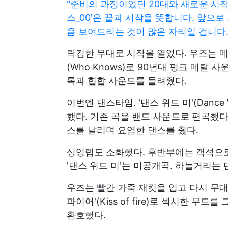
"준비의 과정이었던 20대와 새로운 시작
스_00'은 끝과 시작을 뜻합니다. 앞으
음 보여드리는 것이 많은 자리일 겁니다.
락킹한 무대로 시작을 열었다. 우즈는 메가
(Who Knows)로 90년대 펑크 메탈 사운
록과 힙합 사운드를 들려줬다.
이번엔 댄스타임. '댄스 위드 미'(Dance Wit
했다. 기존 곡을 밴드 사운드로 편곡했다
스를 날리며 요염한 댄스를 췄다.
싱잉랩도 소화했다. 후반부에는 객석으로
'댄스 위드 미'는 미공개곡. 하늘거리는
우즈는 빨간 가죽 재킷을 입고 다시 무대에 올
파이어'(Kiss of fire)로 섹시한 
환호했다.