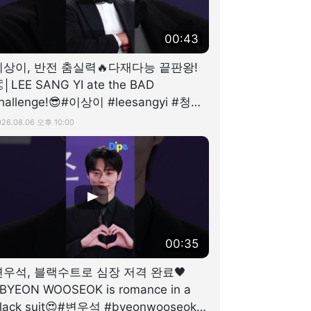
00:43
이상이, 반전 춤실력🔥다재다능 끝판왕!
│LEE SANG YI ate the BAD
hallenge!😎#이상이 #leesangyi #청룡
시리즈어워즈 #디스패치 #dispatch
026.08.06 오후 10:00
00:35
변우석, 블랙수트로 심장 저격 완료🖤
BYEON WOOSEOK is romance in a
lack suit😍#변우석 #byeonwooseok #