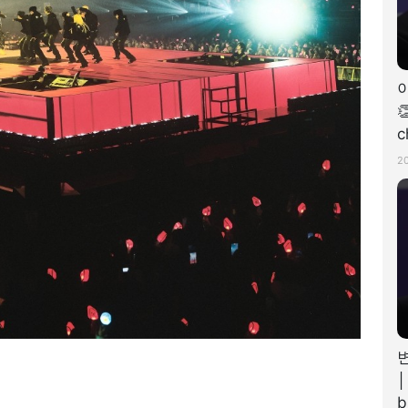

c
2
│
b