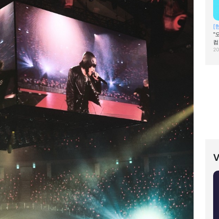
[
"
컴
20