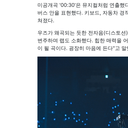
미공개곡 '00:30'은 뮤지컬처럼 연출
버스 안을 표현했다. 키보드, 자동차 경적
쳐졌다.
우즈가 왜곡되는 듯한 전자음(디스토션)
변주하며 랩도 소화했다. 힙한 매력을 어
이 될 곡이다. 굉장히 마음에 든다"고 말