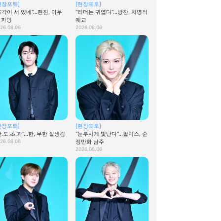
현장포토]
[현장포토]
조각이 서 있네"…현진, 아우
"리더는 귀엽다"…방찬, 치명적
 파밍
애교
26.08.06
2026.08.06
현장포토]
[현장포토]
한.도.초.과"…한, 무한 잘생김
"눈부시게 빛난다"…필릭스, 순
26.08.06
정만화 남주
2026.08.06