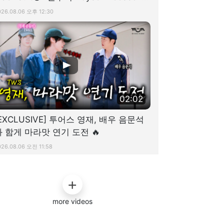
청룡시리즈어워즈 #디스패치
026.08.06 오후 12:30
02:02
EXCLUSIVE] 투어스 영재, 배우 음문석
과 함게 마라맛 연기 도전 🔥
026.08.06 오전 11:58
more videos