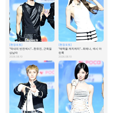
[현장포토]
[현장포토]
"막내의 반전섹시"…한유진, 근육질
"매력을 캐치캐치"…최예나, 섹시 마
상남자
린룩
2026.08.10
2026.08.10