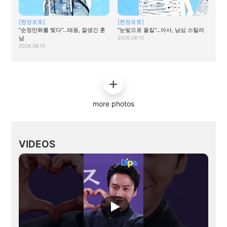
[현장포토]
[현장포토]
"순정만화를 찢다"…태용, 잘생긴 훈
"눈빛으로 올킬"…아사, 남심 스틸러
남
2026.08.10
2026.08.10
more photos
VIDEOS