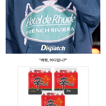
"캐럿, 어디있니?"