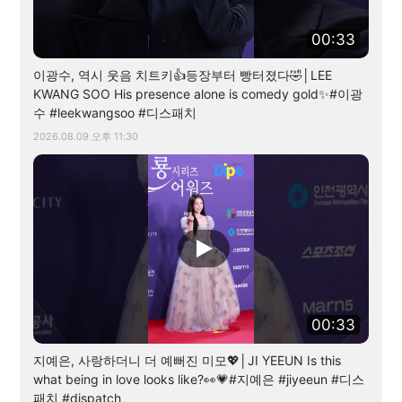
00:33
이광수, 역시 웃음 치트키👍등장부터 빵터졌다🤣│LEE
KWANG SOO His presence alone is comedy gold✨#이광
수 #leekwangsoo #디스패치
2026.08.09 오후 11:30
00:33
지예은, 사랑하더니 더 예뻐진 미모💖│JI YEEUN Is this
what being in love looks like?👀💗#지예은 #jiyeeun #디스
패치 #dispatch