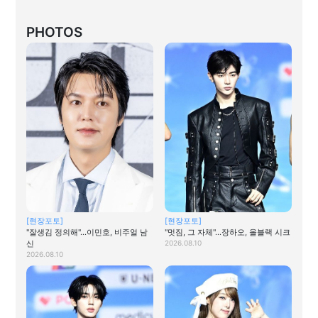
PHOTOS
[현장포토]
[현장포토]
"잘생김 정의해"…이민호, 비주얼 남
"멋짐, 그 자체"…장하오, 올블랙 시크
신
2026.08.10
2026.08.10