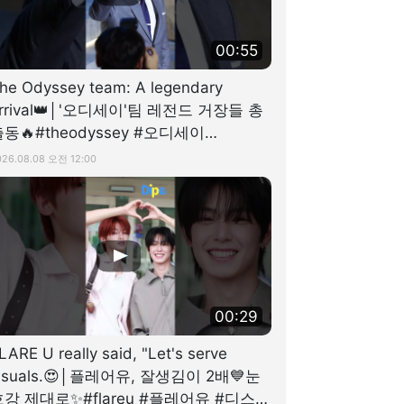
00:55
he Odyssey team: A legendary
rrival👑│'오디세이'팀 레전드 거장들 총
동🔥#theodyssey #오디세이
dispatch #디스패치
026.08.08 오전 12:00
00:29
LARE U really said, "Let's serve
isuals.😍│플레어유, 잘생김이 2배💙눈
호강 제대로✨#flareu #플레어유 #디스패