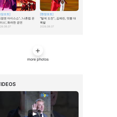
현장포토]
[현장포토]
폭염엔 아이스쇼"…'나혼렙 온
"탈색 도전"…김예린, 멋쁨 대
이스', 화려한 공연
폭발
26.08.07
2026.08.07
more photos
VIDEOS