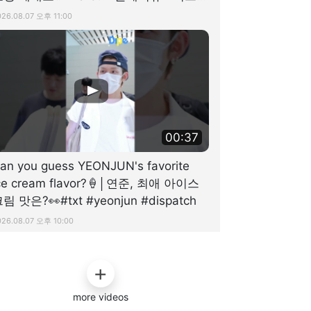
 #dispatch
026.08.07 오후 11:00
00:37
an you guess YEONJUN's favorite
ce cream flavor?🍦│연준, 최애 아이스
림 맛은?👀#txt #yeonjun #dispatch
026.08.07 오후 10:00
more videos