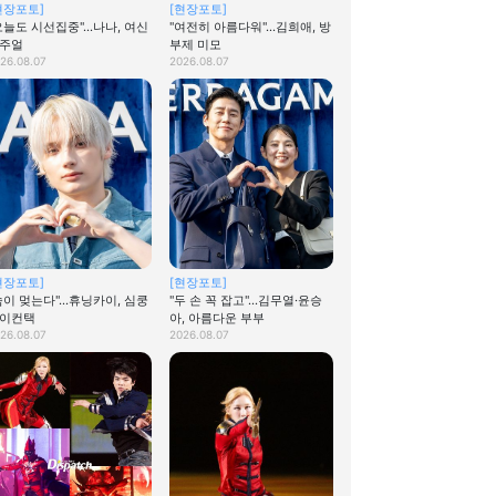
현장포토]
[현장포토]
오늘도 시선집중"…나나, 여신
"여전히 아름다워"…김희애, 방
주얼
부제 미모
26.08.07
2026.08.07
현장포토]
[현장포토]
숨이 멎는다"…휴닝카이, 심쿵
"두 손 꼭 잡고"…김무열·윤승
이컨택
아, 아름다운 부부
26.08.07
2026.08.07