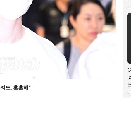
치
2
C
i
크
가려도, 훈훈해"
2