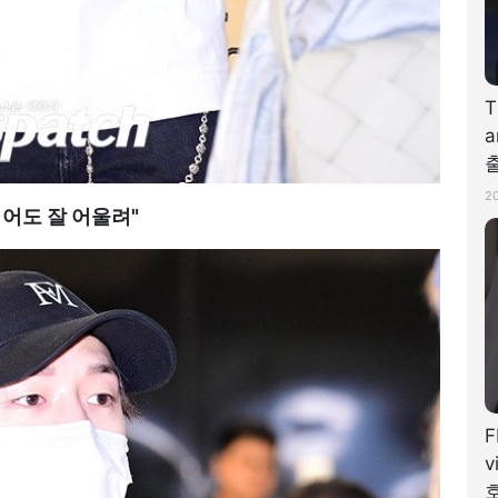
T
a
출
#
2
입어도 잘 어울려"
F
v