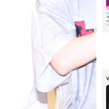
[
"
아
20