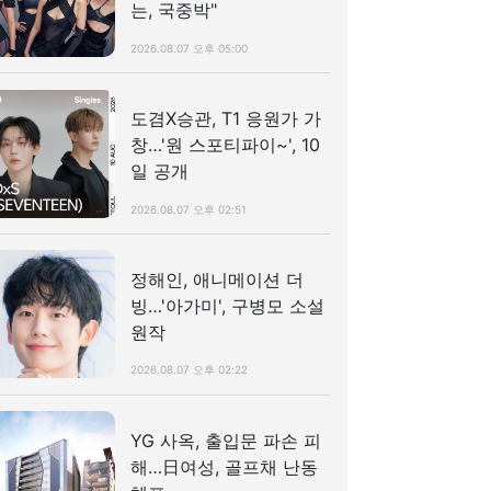
는, 국중박"
2026.08.07 오후 05:00
도겸X승관, T1 응원가 가
창…'원 스포티파이~', 10
일 공개
2026.08.07 오후 02:51
정해인, 애니메이션 더
빙…'아가미', 구병모 소설
원작
2026.08.07 오후 02:22
YG 사옥, 출입문 파손 피
해…日여성, 골프채 난동