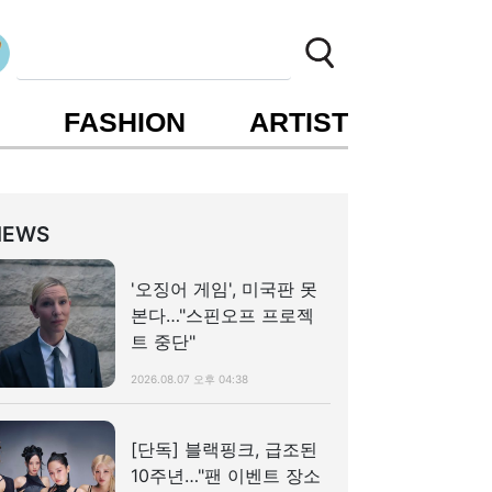
S
FASHION
ARTIST
NEWS
'오징어 게임', 미국판 못
본다…"스핀오프 프로젝
트 중단"
2026.08.07 오후 04:38
[단독] 블랙핑크, 급조된
10주년…"팬 이벤트 장소