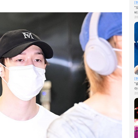
[
"
비
20
[
"
아
20