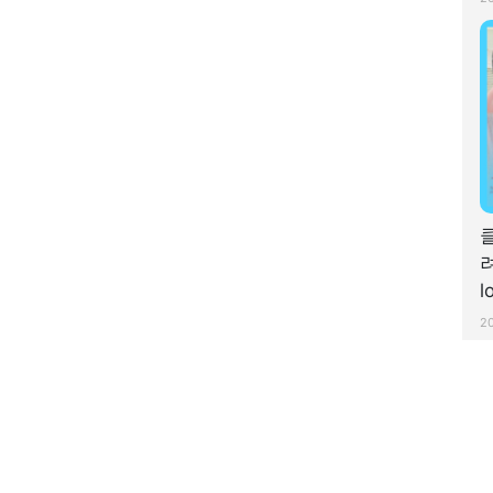
려
l
f
2