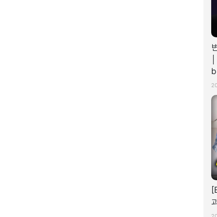
│
b
2
[
2