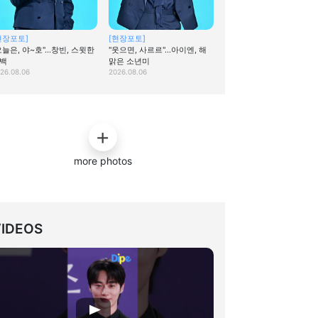
현장포토]
[현장포토]
오늘은, 야~호"…창빈, 스윗한
"웃으면, 사르르"…아이엔, 해
백
맑은 소년미
26.08.06
2026.08.06
more photos
VIDEOS