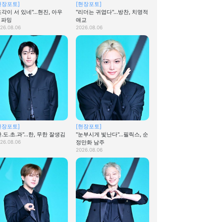
현장포토]
[현장포토]
조각이 서 있네"…현진, 아우
"리더는 귀엽다"…방찬, 치명적
 파밍
애교
26.08.06
2026.08.06
현장포토]
[현장포토]
한.도.초.과"…한, 무한 잘생김
"눈부시게 빛난다"…필릭스, 순
26.08.06
정만화 남주
2026.08.06