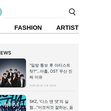
S
FASHION
ARTIST
NEWS
"일방 통보 후 아티스트
탓?"…아홉, OST 무산 진
짜 이유
2026.08.06 오후 04:54
SKZ, '디스 앤 댓'의 실
험…"이것저것 잘하는, 음