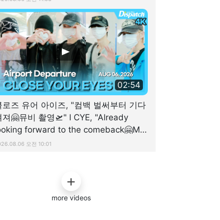
02:54
클로즈 유어 아이즈, "컴백 벌써부터 기다
져🤗뮤비 촬영🛫" l CYE, "Already
ooking forward to the comeback🤗MV
ilming🛫" [공항]
026.08.06 오전 10:01
more videos