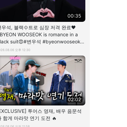
00:35
변우석, 블랙수트로 심장 저격 완료🖤
BYEON WOOSEOK is romance in a
lack suit😍#변우석 #byeonwooseok #
청룡시리즈어워즈 #디스패치
026.08.06 오후 12:30
02:02
EXCLUSIVE] 투어스 영재, 배우 음문석
과 함게 마라맛 연기 도전 🔥
026.08.06 오전 11:58