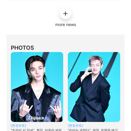
more news
PHOTOS
[현장포토]
[현장포토]
"조각이 서 있네"…현진, 아우라 파밍
"리더는 귀엽다"…방찬, 치명적 애교