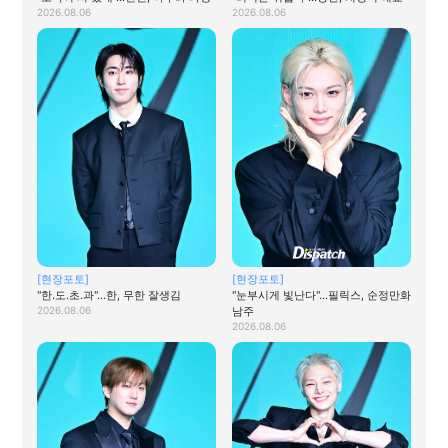
2026.08.06
2026.08.06
[현장포토]
[현장포토]
"한.도.초.과"…한, 무한 잘생김
"눈부시게 빛난다"…필릭스, 순정만화
2026.08.06
남주
2026.08.06