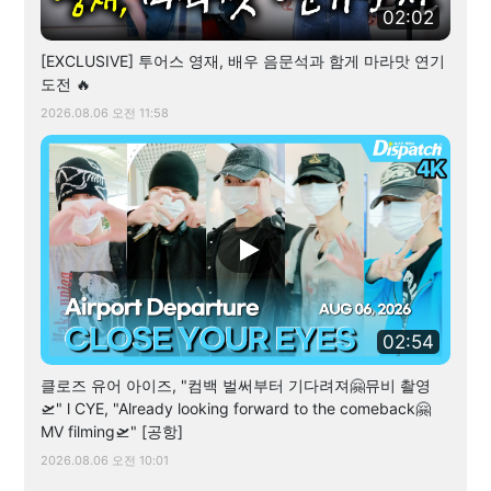
02:02
[EXCLUSIVE] 투어스 영재, 배우 음문석과 함게 마라맛 연기
도전 🔥
2026.08.06 오전 11:58
02:54
클로즈 유어 아이즈, "컴백 벌써부터 기다려져🤗뮤비 촬영
🛫" l CYE, "Already looking forward to the comeback🤗
MV filming🛫" [공항]
2026.08.06 오전 10:01