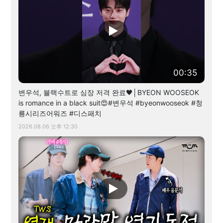
00:35
변우석, 블랙수트로 심장 저격 완료🖤│BYEON WOOSEOK
is romance in a black suit😍#변우석 #byeonwooseok #청
룡시리즈어워즈 #디스패치
2026.08.06 오후 12:30