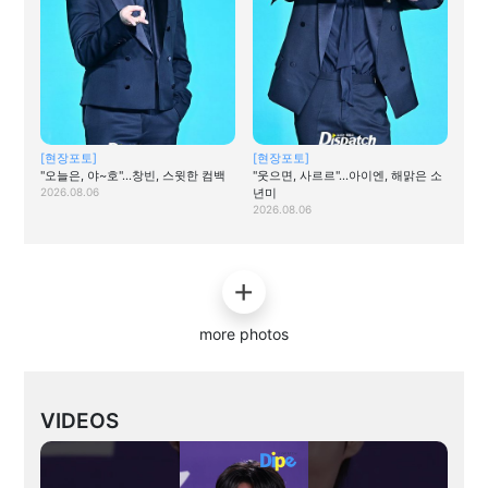
[현장포토]
[현장포토]
"오늘은, 야~호"…창빈, 스윗한 컴백
"웃으면, 사르르"…아이엔, 해맑은 소
2026.08.06
년미
2026.08.06
more photos
VIDEOS