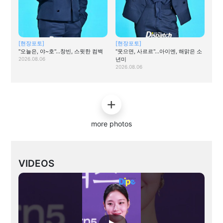
[현장포토]
[현장포토]
"오늘은, 야~호"…창빈, 스윗한 컴백
"웃으면, 사르르"…아이엔, 해맑은 소
2026.08.06
년미
2026.08.06
more photos
VIDEOS