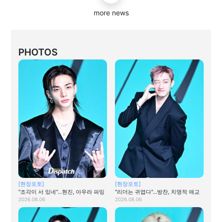
more news
PHOTOS
[현장포토]
[현장포토]
"조각이 서 있네"…현진, 아우라 파밍
"리더는 귀엽다"…방찬, 치명적 애교
2026.08.06
2026.08.06