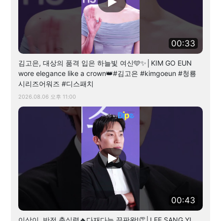
00:33
김고은, 대상의 품격 입은 하늘빛 여신🩵✨│KIM GO EUN
wore elegance like a crown👑#김고은 #kimgoeun #청룡
시리즈어워즈 #디스패치
2026.08.06 오후 11:00
00:43
이상이, 반전 춤실력🔥다재다능 끝판왕!👏│LEE SANG YI