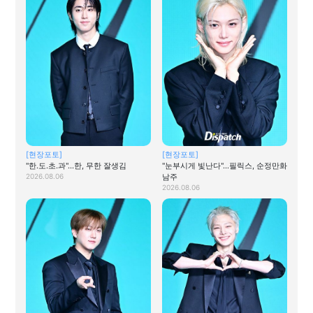
[현장포토]
[현장포토]
"한.도.초.과"…한, 무한 잘생김
"눈부시게 빛난다"…필릭스, 순정만화
2026.08.06
남주
2026.08.06