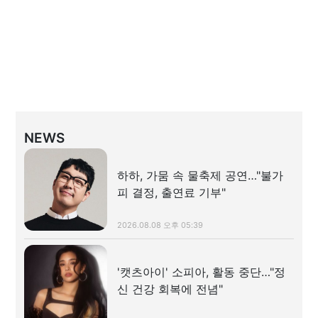
NEWS
하하, 가뭄 속 물축제 공연…"불가
피 결정, 출연료 기부"
2026.08.08 오후 05:39
'캣츠아이' 소피아, 활동 중단…"정
신 건강 회복에 전념"