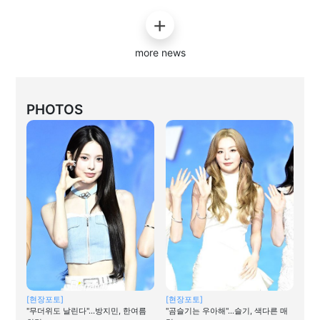
more news
PHOTOS
[현장포토]
[현장포토]
"무더위도 날린다"…방지민, 한여름
"곰슬기는 우아해"…슬기, 색다른 매