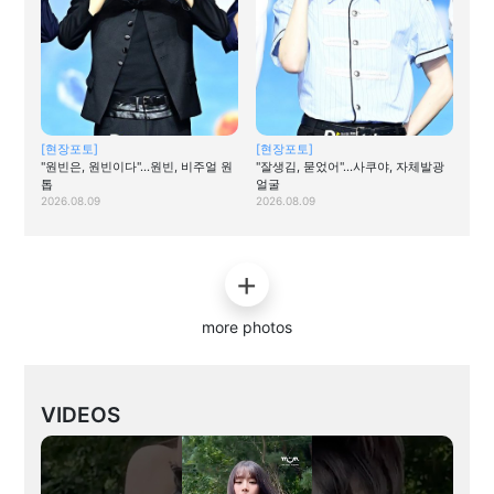
[현장포토]
[현장포토]
"원빈은, 원빈이다"…원빈, 비주얼 원
"잘생김, 묻었어"…사쿠야, 자체발광
톱
얼굴
2026.08.09
2026.08.09
more photos
VIDEOS