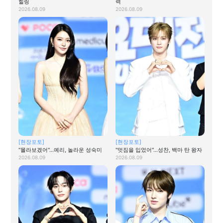
힐링
력
2026.08.09
2026.08.09
[현장포토]
[현장포토]
"몰라보겠어"…예리, 놀라운 성숙미
"멋짐을 입었어"…성찬, 백마 탄 왕자
2026.08.09
2026.08.09