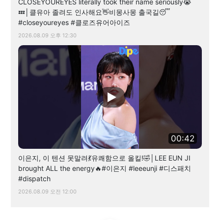
CLOSEYOUREYES literally took their name seriously😭
💤│클유아 졸려도 인사해요👋비몽사몽 출국길😴
#closeyoureyes #클로즈유어아이즈
2026.08.09 오후 12:30
00:42
이은지, 이 텐션 못말려💃유쾌함으로 올킬!🤣│LEE EUN JI
brought ALL the energy🔥#이은지 #leeeunji #디스패치
#dispatch
2026.08.09 오전 12:00