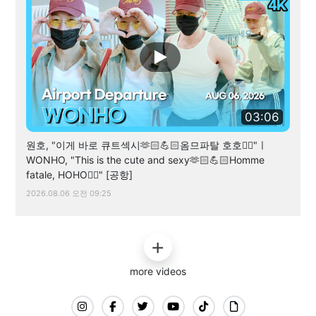
03:06
원호, "이게 바로 큐트섹시🫶🏻💪🏻옴므파탈 호호✌🏻"ㅣ
WONHO, "This is the cute and sexy🫶🏻💪🏻Homme
fatale, HOHO✌🏻" [공항]
2026.08.06 오전 09:25
more videos