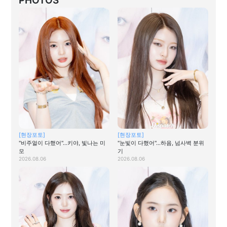
PHOTOS
[현장포토]
[현장포토]
"비주얼이 다했어"…키야, 빛나는 미
"눈빛이 다했어"…하음, 넘사벽 분위
모
기
2026.08.06
2026.08.06