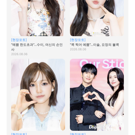
[현장포토]
[현장포토]
"예쁨 한도초과"…수이, 여신의 손인
"콕 찍어 예쁨"…이솔, 요정의 볼콕
사
2026.08.06
2026.08.06
[현장포토]
[현장포토]