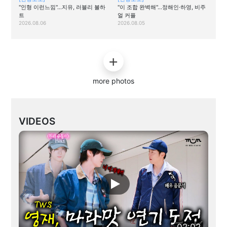
"인형 이런느낌"…지유, 러블리 볼하
"이 조합 완벽해"…정해인·하영, 비주
트
얼 커플
2026.08.06
2026.08.05
more photos
VIDEOS
02:02