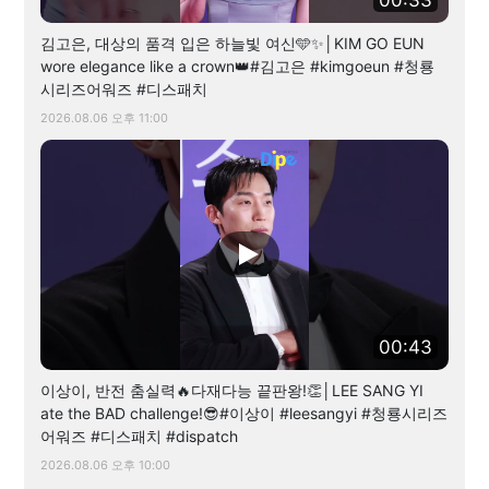
김고은, 대상의 품격 입은 하늘빛 여신🩵✨│KIM GO EUN
wore elegance like a crown👑#김고은 #kimgoeun #청룡
시리즈어워즈 #디스패치
2026.08.06 오후 11:00
00:43
이상이, 반전 춤실력🔥다재다능 끝판왕!👏│LEE SANG YI
ate the BAD challenge!😎#이상이 #leesangyi #청룡시리즈
어워즈 #디스패치 #dispatch
2026.08.06 오후 10:00