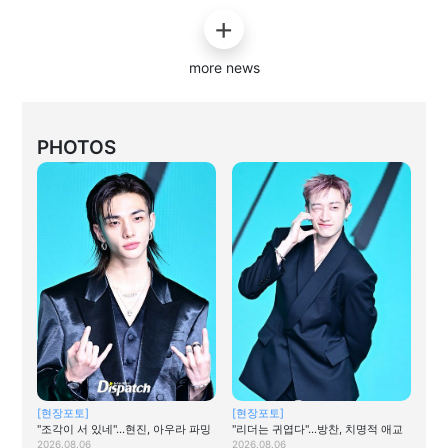
more news
PHOTOS
[현장포토]
[현장포토]
"조각이 서 있네"…현진, 아우라 파밍
"리더는 귀엽다"…방찬, 치명적 애교
2026.08.06
2026.08.06