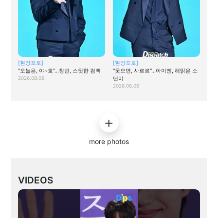
[현장포토]
[현장포토]
"오늘은, 야~호"…창빈, 스윗한 컴백
"웃으면, 사르르"…아이엔, 해맑은 소
2026.08.06
년미
2026.08.06
more photos
VIDEOS