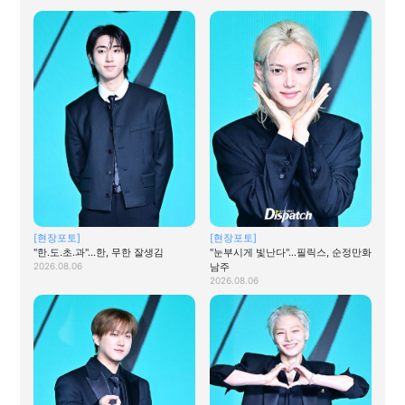
[현장포토]
[현장포토]
"한.도.초.과"…한, 무한 잘생김
"눈부시게 빛난다"…필릭스, 순정만화
2026.08.06
남주
2026.08.06