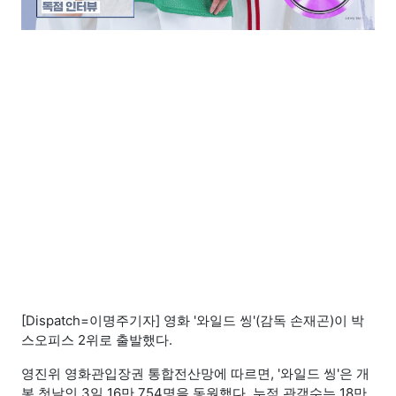
[Dispatch=이명주기자] 영화 '와일드 씽'(감독 손재곤)이 박
스오피스 2위로 출발했다.
영진위 영화관입장권 통합전산망에 따르면, '와일드 씽'은 개
봉 첫날인 3일 16만 754명을 동원했다. 누적 관객수는 18만