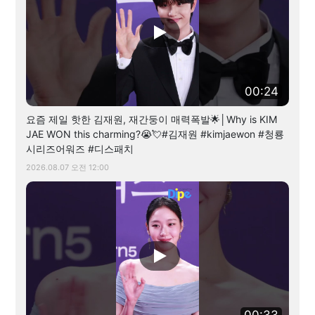
00:24
요즘 제일 핫한 김재원, 재간둥이 매력폭발🌟│Why is KIM
JAE WON this charming?😭💘#김재원 #kimjaewon #청룡
시리즈어워즈 #디스패치
2026.08.07 오전 12:00
00:33