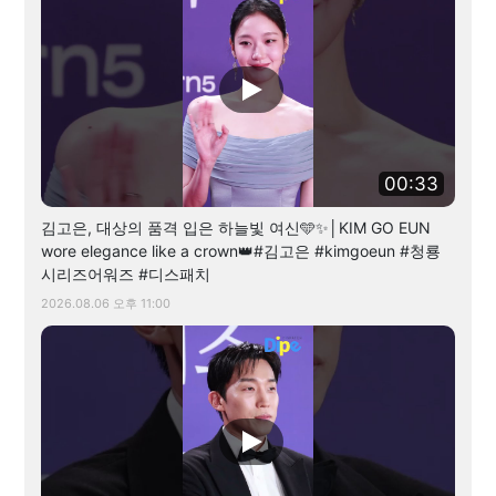
00:33
김고은, 대상의 품격 입은 하늘빛 여신🩵✨│KIM GO EUN
wore elegance like a crown👑#김고은 #kimgoeun #청룡
시리즈어워즈 #디스패치
2026.08.06 오후 11:00