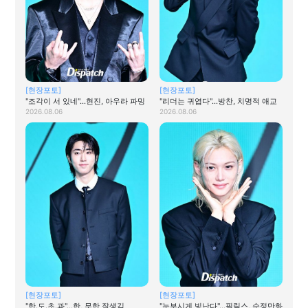
[현장포토]
[현장포토]
"조각이 서 있네"…현진, 아우라 파밍
"리더는 귀엽다"…방찬, 치명적 애교
2026.08.06
2026.08.06
[현장포토]
[현장포토]
"한.도.초.과"…한, 무한 잘생김
"눈부시게 빛난다"…필릭스, 순정만화