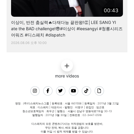
00:43
이상이, 반전 춤실력🔥다재다능 끝판왕!👏│LEE SANG YI
ate the BAD challenge!😎#이상이 #leesangyi #청룡시리즈
어워즈 #디스패치 #dispatch
2026.08.06 오후 10:00
more videos
명칭 : (주)디스패치뉴스그룹 | 등록번호 : 서울 아01558 | 등록일자 : 2011년 3월 22일
제호 : 디스패치 | 대표이사・발행인 : 이명구 | 편집인 : 임근호
청소년보호책임자 : 최우근 | 발행소 : 서울시 강남구 영동대로118길 30-13
발행일자 : 2011년 3월 30일 | 전화번호 : 02-3447-0518
디스패치의 모든 콘텐츠(기사)는 저작권법의 보호를 받은바,
무단 전재, 복사, 배포 등을 금합니다.
이를 어길 시 법적 제재를 받을 수 있습니다.