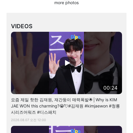
more photos
VIDEOS
00:24
요즘 제일 핫한 김재원, 재간둥이 매력폭발🌟│Why is KIM
JAE WON this charming?😭💘#김재원 #kimjaewon #청룡
시리즈어워즈 #디스패치
2026.08.07 오전 12:00