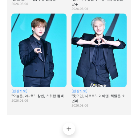
2026.08.06
남주
2026.08.06
[현장포토]
[현장포토]
"오늘은, 야~호"…창빈, 스윗한 컴백
"웃으면, 사르르"…아이엔, 해맑은 소
2026.08.06
년미
2026.08.06