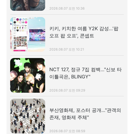
2026.08.07 오전 10:36
키키, 키치한 여름 Y2K 감성…'팝
오프 팝 오프', 콘셉트
2026.08.07 오전 10:21
NCT 127, 정규 7집 컴백…"신보 타
이틀곡은, BLINGY"
2026.08.07 오전 09:29
부산영화제, 포스터 공개…"관객의
존재, 영화제 주체"
2026.08.07 오전 08:59