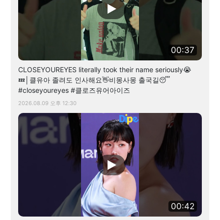
00:37
CLOSEYOUREYES literally took their name seriously😭
💤│클유아 졸려도 인사해요👋비몽사몽 출국길😴
#closeyoureyes #클로즈유어아이즈
2026.08.09 오후 12:30
00:42