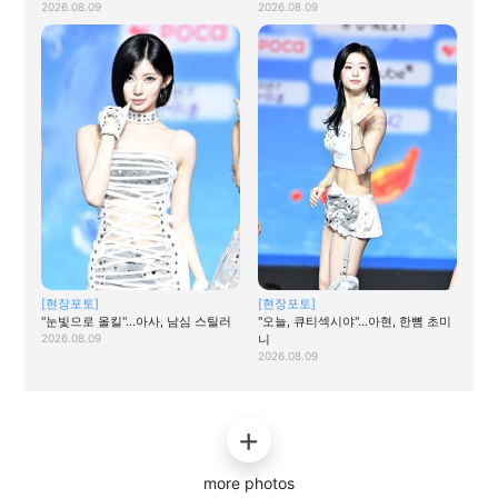
2026.08.09
2026.08.09
[현장포토]
[현장포토]
"눈빛으로 올킬"…아사, 남심 스틸러
"오늘, 큐티섹시야"…아현, 한뼘 초미
2026.08.09
니
2026.08.09
more photos