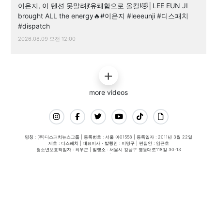
이은지, 이 텐션 못말려💃유쾌함으로 올킬!🤣│LEE EUN JI
brought ALL the energy🔥#이은지 #leeeunji #디스패치
#dispatch
2026.08.09 오전 12:00
more videos
명칭 : (주)디스패치뉴스그룹 | 등록번호 : 서울 아01558 | 등록일자 : 2011년 3월 22일
제호 : 디스패치 | 대표이사・발행인 : 이명구 | 편집인 : 임근호
청소년보호책임자 : 최우근 | 발행소 : 서울시 강남구 영동대로118길 30-13
발행일자 : 2011년 3월 30일 | 전화번호 : 02-3447-0518
디스패치의 모든 콘텐츠(기사)는 저작권법의 보호를 받은바,
무단 전재, 복사, 배포 등을 금합니다.
이를 어길 시 법적 제재를 받을 수 있습니다.
copyright©2022 dispatch. All rights reserved.