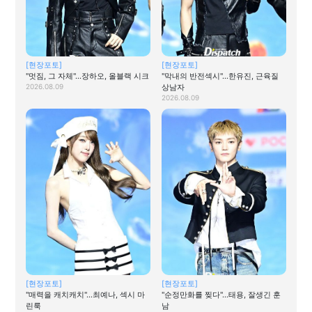
[현장포토]
[현장포토]
"멋짐, 그 자체"…장하오, 올블랙 시크
"막내의 반전섹시"…한유진, 근육질
2026.08.09
상남자
2026.08.09
[현장포토]
[현장포토]
"매력을 캐치캐치"…최예나, 섹시 마
"순정만화를 찢다"…태용, 잘생긴 훈
린룩
남