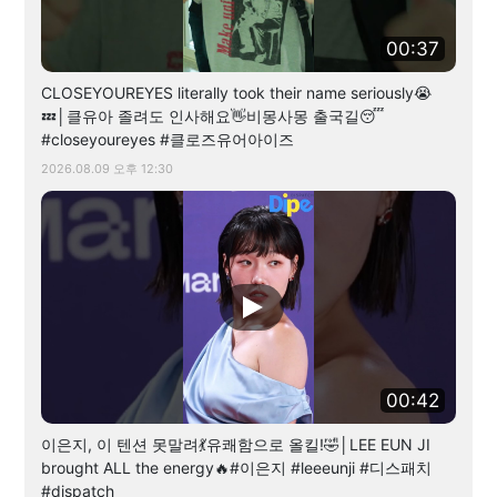
00:37
CLOSEYOUREYES literally took their name seriously😭
💤│클유아 졸려도 인사해요👋비몽사몽 출국길😴
#closeyoureyes #클로즈유어아이즈
2026.08.09 오후 12:30
00:42
이은지, 이 텐션 못말려💃유쾌함으로 올킬!🤣│LEE EUN JI
brought ALL the energy🔥#이은지 #leeeunji #디스패치
#dispatch