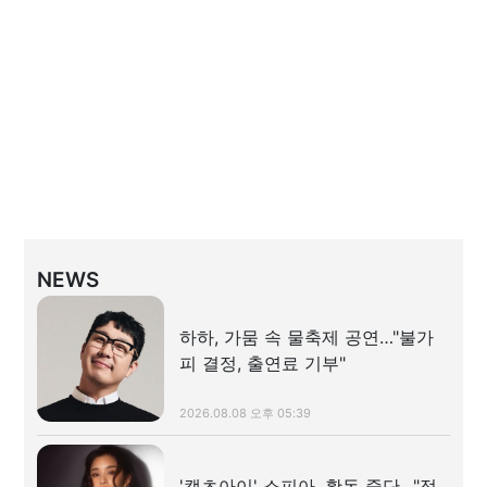
NEWS
하하, 가뭄 속 물축제 공연…"불가
피 결정, 출연료 기부"
2026.08.08 오후 05:39
'캣츠아이' 소피아, 활동 중단…"정