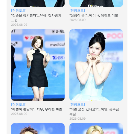
[현장포토]
[현장포토]
"청순을 정의한다"…유하, 첫사랑의
"심장이 쿵!"…에이나, 레전드 미모
느낌
2026.08.09
2026.08.09
[현장포토]
[현장포토]
"예쁨이 흩날려"…지우, 우아한 흑조
"이런 요정 있나요?"…이안, 공주님
2026.08.09
재질
2026.08.09