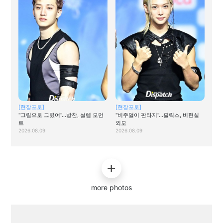
[현장포토]
[현장포토]
"그림으로 그렸어"…방찬, 설렘 모먼
"비주얼이 판타지"…필릭스, 비현실
트
외모
2026.08.09
2026.08.09
more photos