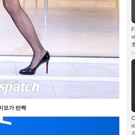
F
v
치
2
미모가 반짝
C
i
크