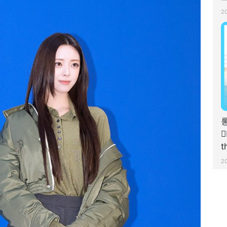
2
✌
t
항
2