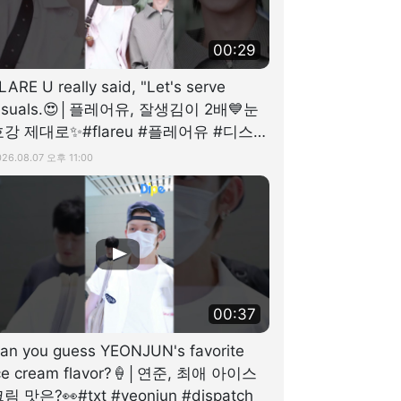
00:29
LARE U really said, "Let's serve
isuals.😍│플레어유, 잘생김이 2배💙눈
호강 제대로✨#flareu #플레어유 #디스패
 #dispatch
026.08.07 오후 11:00
00:37
an you guess YEONJUN's favorite
ce cream flavor?🍦│연준, 최애 아이스
림 맛은?👀#txt #yeonjun #dispatch