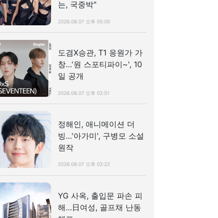
는, 국중박"
2026.08.07 오후 05:00
도겸X승관, T1 응원가 가
창…'원 스포티파이~', 10
일 공개
2026.08.07 오후 02:51
정해인, 애니메이션 더
빙…'아가미', 구병모 소설
원작
2026.08.07 오후 02:22
YG 사옥, 출입문 파손 피
해…日여성, 골프채 난동