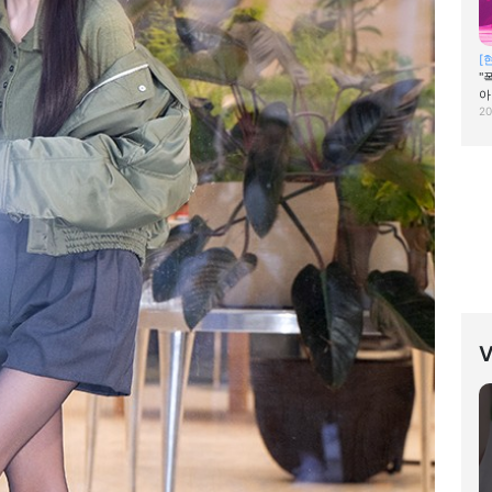
[
"
아
20