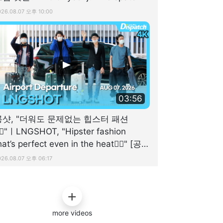
026.08.07 오후 10:00
03:56
롱샷, "더워도 문제없는 힙스터 패션
🏻"ㅣLNGSHOT, "Hipster fashion
hat’s perfect even in the heat✌🏻" [공
]
026.08.07 오후 06:17
more videos