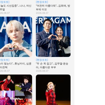
현장포토]
[현장포토]
오늘도 시선집중"…나나, 여신
"여전히 아름다워"…김희애, 방
주얼
부제 미모
26.08.07
2026.08.07
현장포토]
[현장포토]
숨이 멎는다"…휴닝카이, 심쿵
"두 손 꼭 잡고"…김무열·윤승
이컨택
아, 아름다운 부부
26.08.07
2026.08.07