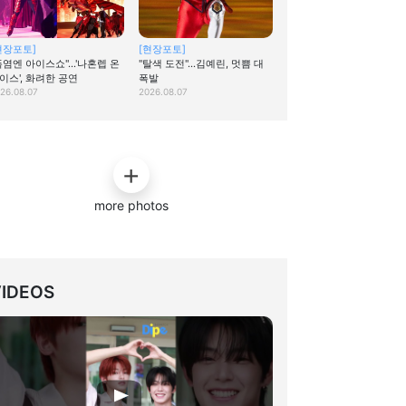
현장포토]
[현장포토]
폭염엔 아이스쇼"…'나혼렙 온
"탈색 도전"…김예린, 멋쁨 대
이스', 화려한 공연
폭발
26.08.07
2026.08.07
more photos
VIDEOS