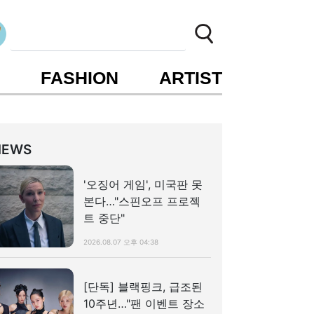
S
FASHION
ARTIST
NEWS
'오징어 게임', 미국판 못
본다…"스핀오프 프로젝
트 중단"
2026.08.07 오후 04:38
[단독] 블랙핑크, 급조된
10주년…"팬 이벤트 장소