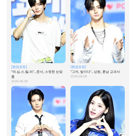
[현장포토]
[현장포토]
"여.심.스.틸.러"…준서, 스윗한 눈맞
"그저, 빛이다"…상원, 훈남 교과서
춤
2026.08.09
2026.08.09