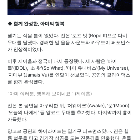
◆ 함께 완성한, 아미의 행복
열기는 식을 틈이 없었다. 진은 '로프 잇'(Rope It)으로 다시
무대를 달궜다. 경쾌한 말 울음 사운드와 카우보이 퍼포먼스
가 인상적이었다.
이후 제이홉과 정국이 다시 등장했다. 세 사람은 '아이
돌'(IDOL), '소 왓'(So What), '마이 유니버스'(My Universe),
'자메뷰'(Jamais Vu)를 연달아 선보였다. 공연의 클라이맥스
를 함께 완성했다.
"아미 여러분, 행복해 보이네요." (제이홉)
진은 본 공연을 마무리한 뒤, '어웨이크'(Awake), '문'(Moon),
'오늘의 나에게' 등 앙코르 무대를 추가했다. 마지막까지 흥이
가득했다.
앙코르 공연의 하이라이트는 열기구 퍼포먼스였다. 진은 헬
륨 벌룬을 타고 경기장 상공을 도는 진풍경을 연출했다. 흔들