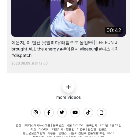
00:42
이은지, 이 텐션 못말려💃유쾌함으로 올킬!🤣│LEE EUN JI
brought ALL the energy🔥#이은지 #leeeunji #디스패치
#dispatch
2026.08.09 오전 12:00
more videos
명칭 : (주)디스패치뉴스그룹 | 등록번호 : 서울 아01558 | 등록일자 : 2011년 3월 22일
제호 : 디스패치 | 대표이사・발행인 : 이명구 | 편집인 : 임근호
청소년보호책임자 : 최우근 | 발행소 : 서울시 강남구 영동대로118길 30-13