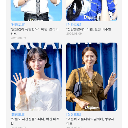
[현장포토]
[현장포토]
"잘생김이 폭발한다"…에반, 조각의
"청량청량해"…이현, 요정 비주얼
하트
2026.08.09
2026.08.09
[현장포토]
[현장포토]
"오늘도 시선집중"…나나, 여신 비주
"여전히 아름다워"…김희애, 방부제
얼
미모
2026.08.07
2026.08.07