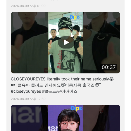
2026.08.09 오후 01:00
00:37
CLOSEYOUREYES literally took their name seriously😭
💤│클유아 졸려도 인사해요👋비몽사몽 출국길😴
#closeyoureyes #클로즈유어아이즈
2026.08.09 오후 12:30