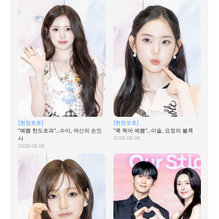
[현장포토]
[현장포토]
"예쁨 한도초과"…수이, 여신의 손인
"콕 찍어 예쁨"…이솔, 요정의 볼콕
사
2026.08.06
2026.08.06