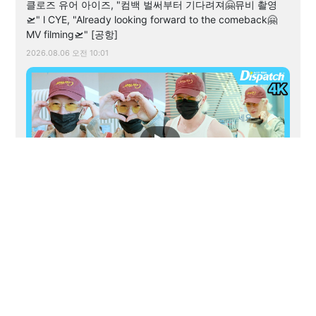
클로즈 유어 아이즈, "컴백 벌써부터 기다려져🤗뮤비 촬영
🛫" l CYE, "Already looking forward to the comeback🤗
MV filming🛫" [공항]
2026.08.06 오전 10:01
03:06
원호, "이게 바로 큐트섹시🫶🏻💪🏻옴므파탈 호호✌🏻"ㅣ
WONHO, "This is the cute and sexy🫶🏻💪🏻Homme
fatale, HOHO✌🏻" [공항]
2026.08.06 오전 09:25