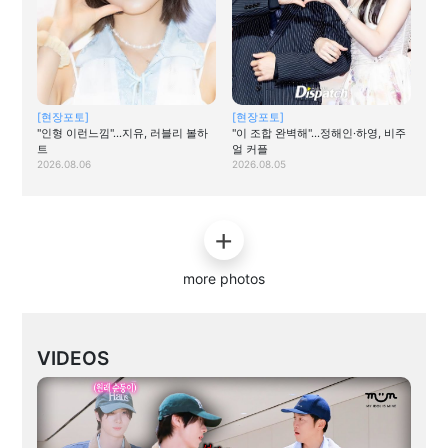
[현장포토]
[현장포토]
"인형 이런느낌"…지유, 러블리 볼하
"이 조합 완벽해"…정해인·하영, 비주
트
얼 커플
2026.08.06
2026.08.05
more photos
VIDEOS