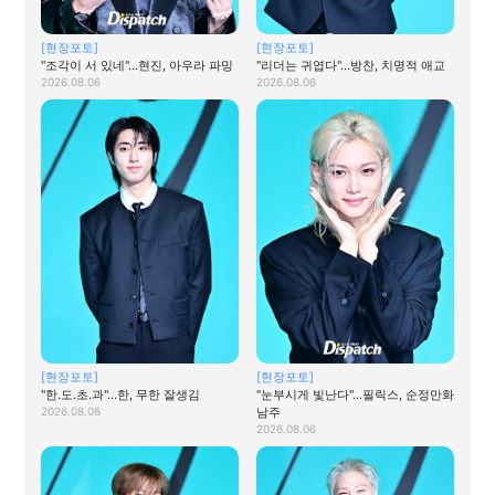
[현장포토]
[현장포토]
"조각이 서 있네"…현진, 아우라 파밍
"리더는 귀엽다"…방찬, 치명적 애교
2026.08.06
2026.08.06
[현장포토]
[현장포토]
"한.도.초.과"…한, 무한 잘생김
"눈부시게 빛난다"…필릭스, 순정만화
2026.08.06
남주
2026.08.06