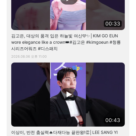
00:33
김고은, 대상의 품격 입은 하늘빛 여신🩵✨│KIM GO EUN
wore elegance like a crown👑#김고은 #kimgoeun #청룡
시리즈어워즈 #디스패치
2026.08.06 오후 11:00
00:43
이상이, 반전 춤실력🔥다재다능 끝판왕!👏│LEE SANG YI