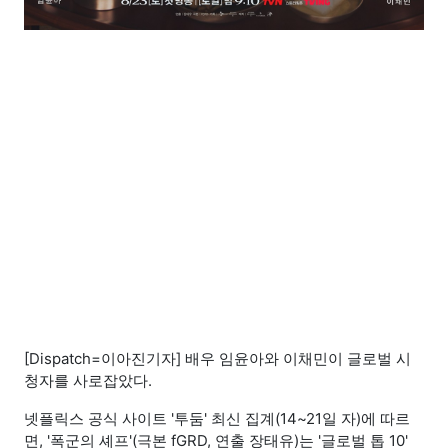
[Dispatch=이아진기자] 배우 임윤아와 이채민이 글로벌 시
청자를 사로잡았다.
넷플릭스 공식 사이트 '투둠' 최신 집계(14~21일 자)에 따르
면, '폭군의 셰프'(극본 fGRD, 연출 장태유)는 '글로벌 톱 10'