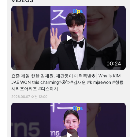
VIDEOS
00:24
요즘 제일 핫한 김재원, 재간둥이 매력폭발🌟│Why is KIM
JAE WON this charming?😭💘#김재원 #kimjaewon #청룡
시리즈어워즈 #디스패치
2026.08.07 오전 12:00