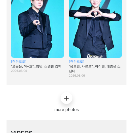
[현장포토]
[현장포토]
"오늘은, 야~호"…창빈, 스윗한 컴백
"웃으면, 사르르"…아이엔, 해맑은 소
2026.08.06
년미
2026.08.06
more photos