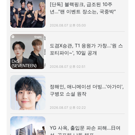
[단독] 블랙핑크, 급조된 10주
년…"팬 이벤트 장소는, 국중박"
2026.08.07 오후 05:00
도겸X승관, T1 응원가 가창…'원 스
포티파이~', 10일 공개
2026.08.07 오후 02:51
정해인, 애니메이션 더빙…'아가미',
구병모 소설 원작
2026.08.07 오후 02:22
YG 사옥, 출입문 파손 피해…日여
성, 골프채 난동 체포