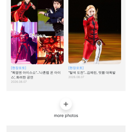
[현장포토]
[현장포토]
"폭염엔 아이스쇼"…'나혼렙 온 아이
"탈색 도전"…김예린, 멋쁨 대폭발
스', 화려한 공연
2026.08.07
2026.08.07
more photos