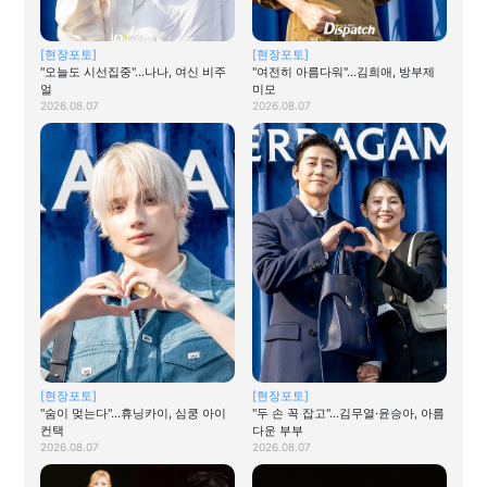
[현장포토]
[현장포토]
"오늘도 시선집중"…나나, 여신 비주
"여전히 아름다워"…김희애, 방부제
얼
미모
2026.08.07
2026.08.07
[현장포토]
[현장포토]
"숨이 멎는다"…휴닝카이, 심쿵 아이
"두 손 꼭 잡고"…김무열·윤승아, 아름
컨택
다운 부부
2026.08.07
2026.08.07