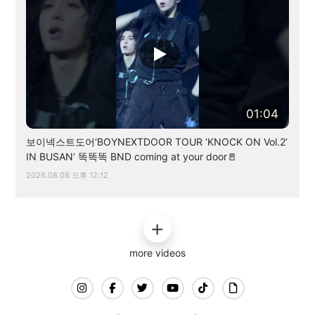
01:04
보이넥스트도어‘BOYNEXTDOOR TOUR ‘KNOCK ON Vol.2’
IN BUSAN’ 똑똑똑 BND coming at your door🚪
2026.08.08 오후 12:12
more videos