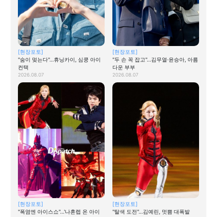
[현장포토]
[현장포토]
"숨이 멎는다"…휴닝카이, 심쿵 아이
"두 손 꼭 잡고"…김무열·윤승아, 아름
컨택
다운 부부
2026.08.07
2026.08.07
[현장포토]
[현장포토]
"폭염엔 아이스쇼"…'나혼렙 온 아이
"탈색 도전"…김예린, 멋쁨 대폭발