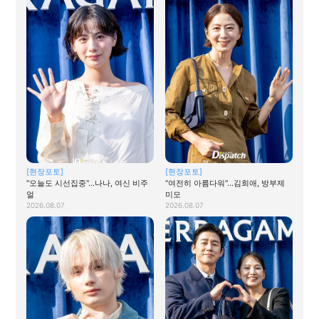
[현장포토]
[현장포토]
"오늘도 시선집중"…나나, 여신 비주
"여전히 아름다워"…김희애, 방부제
얼
미모
2026.08.07
2026.08.07