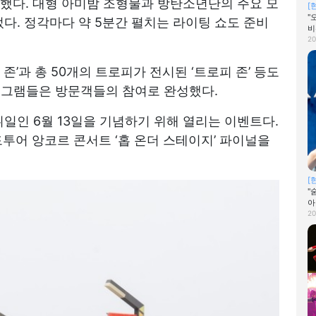
치했다. 대형 아미밤 조형물과 방탄소년단의 주요 모
[
"
었다. 정각마다 약 5분간 펼치는 라이팅 쇼도 준비
비
20
존’과 총 50개의 트로피가 전시된 ‘트로피 존’ 등도
로그램들은 방문객들의 참여로 완성했다.
뷔일인 6월 13일을 기념하기 위해 열리는 이벤트다.
어 앙코르 콘서트 ‘홉 온더 스테이지’ 파이널을
[
"
아
20