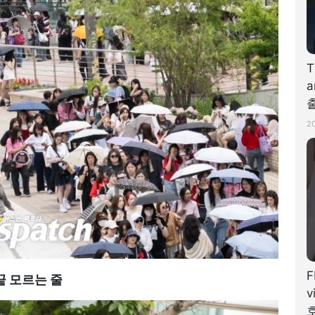
T
a
출
#
2
F
끝 모르는 줄
v