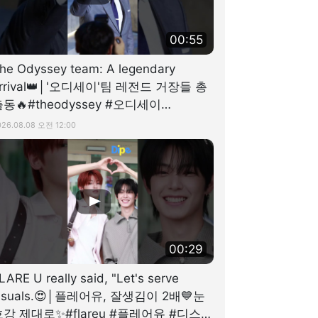
00:55
he Odyssey team: A legendary
rrival👑│'오디세이'팀 레전드 거장들 총
동🔥#theodyssey #오디세이
dispatch #디스패치
026.08.08 오전 12:00
00:29
LARE U really said, "Let's serve
isuals.😍│플레어유, 잘생김이 2배💙눈
호강 제대로✨#flareu #플레어유 #디스패