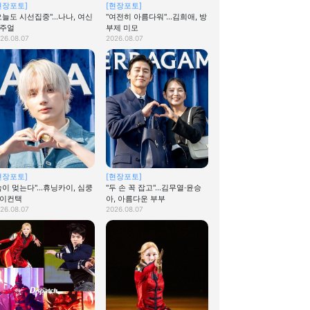
현장포토]
[현장포토]
오늘도 시선집중"…나나, 여신
"여전히 아름다워"…김희애, 방
주얼
부제 미모
26.08.07
2026.08.07
현장포토]
[현장포토]
숨이 멎는다"…휴닝카이, 심쿵
"두 손 꼭 잡고"…김무열·윤승
이컨택
아, 아름다운 부부
26.08.07
2026.08.07