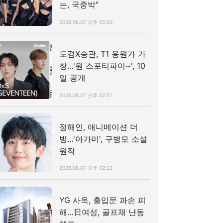
는, 국중박"
2026.08.07 오후 05:00
도겸X승관, T1 응원가 가
창…'원 스포티파이~', 10
일 공개
2026.08.07 오후 02:51
정해인, 애니메이션 더
빙…'아가미', 구병모 소설
원작
2026.08.07 오후 02:22
YG 사옥, 출입문 파손 피
해…日여성, 골프채 난동