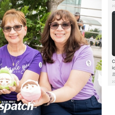
치
2
C
i
크
2