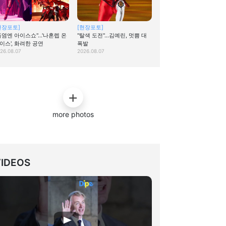
현장포토]
[현장포토]
폭염엔 아이스쇼"…'나혼렙 온
"탈색 도전"…김예린, 멋쁨 대
이스', 화려한 공연
폭발
26.08.07
2026.08.07
more photos
VIDEOS