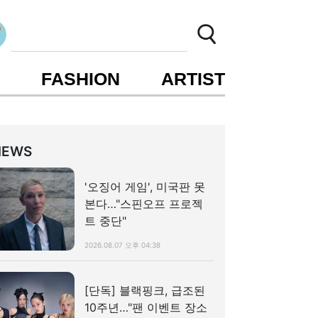
S
FASHION
ARTIST
NEWS
'오징어 게임', 미국판 못
본다…"스핀오프 프로젝
트 중단"
2026.08.07 오후 04:38
[단독] 블랙핑크, 급조된
10주년…"팬 이벤트 장소