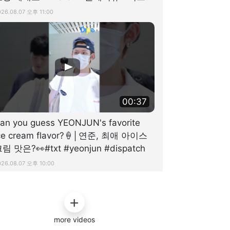
 #dispatch
026.08.07 오후 11:00
00:37
an you guess YEONJUN's favorite
ce cream flavor?🍦│연준, 최애 아이스
림 맛은?👀#txt #yeonjun #dispatch
026.08.07 오후 10:00
more videos