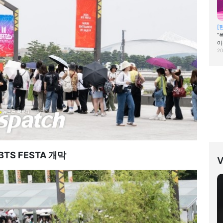
[
"
아
20
 BTS FESTA 개막