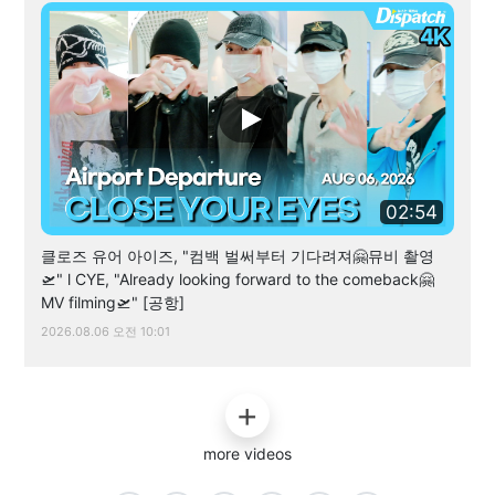
02:54
클로즈 유어 아이즈, "컴백 벌써부터 기다려져🤗뮤비 촬영
🛫" l CYE, "Already looking forward to the comeback🤗
MV filming🛫" [공항]
2026.08.06 오전 10:01
more videos