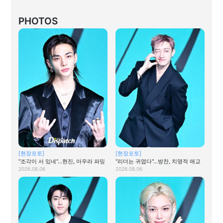
PHOTOS
[현장포토]
[현장포토]
"조각이 서 있네"…현진, 아우라 파밍
"리더는 귀엽다"…방찬, 치명적 애교
2026.08.06
2026.08.06