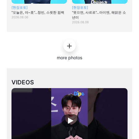
[현장포토]
[현장포토]
"오늘은, 야~호"…창빈, 스윗한 컴백
"웃으면, 사르르"…아이엔, 해맑은 소
2026.08.06
년미
2026.08.06
more photos
VIDEOS