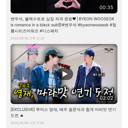
00:35
변우석, 블랙수트로 심장 저격 완료🖤│BYEON WOOSEOK
is romance in a black suit😍#변우석 #byeonwooseok #청
룡시리즈어워즈 #디스패치
2026.08.06 오후 12:30
02:02
[EXCLUSIVE] 투어스 영재, 배우 음문석과 함게 마라맛 연기
도전 🔥
2026.08.06 오전 11:58