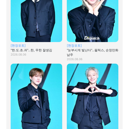
[현장포토]
[현장포토]
"한.도.초.과"…한, 무한 잘생김
"눈부시게 빛난다"…필릭스, 순정만화
2026.08.06
남주
2026.08.06