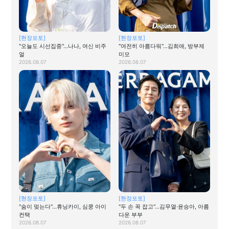
[현장포토]
[현장포토]
"오늘도 시선집중"…나나, 여신 비주
"여전히 아름다워"…김희애, 방부제
얼
미모
2026.08.07
2026.08.07
[현장포토]
[현장포토]
"숨이 멎는다"…휴닝카이, 심쿵 아이
"두 손 꼭 잡고"…김무열·윤승아, 아름
컨택
다운 부부
2026.08.07
2026.08.07