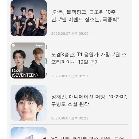
[단독] 블랙핑크, 급조된 10주
년…"팬 이벤트 장소는, 국중박"
2026.08.07 오후 05:00
도겸X승관, T1 응원가 가창…'원 스
포티파이~', 10일 공개
2026.08.07 오후 02:51
정해인, 애니메이션 더빙…'아가미',
구병모 소설 원작
2026.08.07 오후 02:22
YG 사옥, 출입문 파손 피해…日여