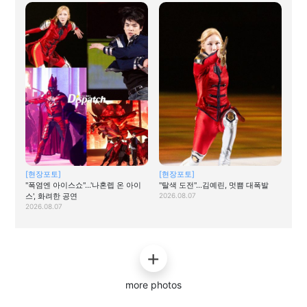
[현장포토]
[현장포토]
"폭염엔 아이스쇼"…'나혼렙 온 아이
"탈색 도전"…김예린, 멋쁨 대폭발
스', 화려한 공연
2026.08.07
2026.08.07
more photos