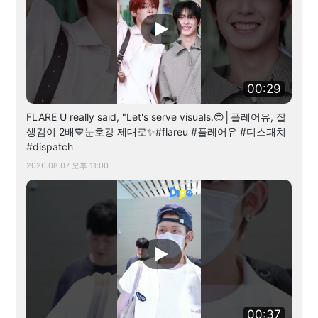
00:29
FLARE U really said, "Let's serve visuals.😍│플레어유, 잘
생김이 2배💙눈호강 제대로✨#flareu #플레어유 #디스패치
#dispatch
2026.08.07 오후 11:00
00:37