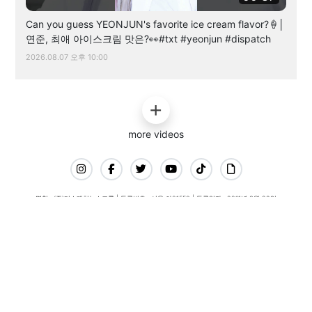
Can you guess YEONJUN's favorite ice cream flavor?🍦│
연준, 최애 아이스크림 맛은?👀#txt #yeonjun #dispatch
2026.08.07 오후 10:00
more videos
명칭 : (주)디스패치뉴스그룹 | 등록번호 : 서울 아01558 | 등록일자 : 2011년 3월 22일
제호 : 디스패치 | 대표이사・발행인 : 이명구 | 편집인 : 임근호
청소년보호책임자 : 최우근 | 발행소 : 서울시 강남구 영동대로118길 30-13
발행일자 : 2011년 3월 30일 | 전화번호 : 02-3447-0518
디스패치의 모든 콘텐츠(기사)는 저작권법의 보호를 받은바,
무단 전재, 복사, 배포 등을 금합니다.
이를 어길 시 법적 제재를 받을 수 있습니다.
copyright©2022 dispatch. All rights reserved.