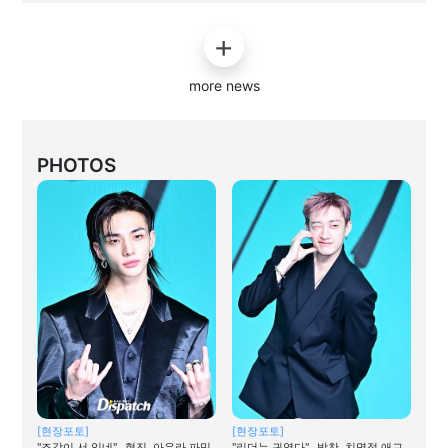
more news
PHOTOS
[현장포토]
[현장포토]
"조각이 서 있네"…현진, 아우라 파밍
"리더는 귀엽다"…방찬, 치명적 애교