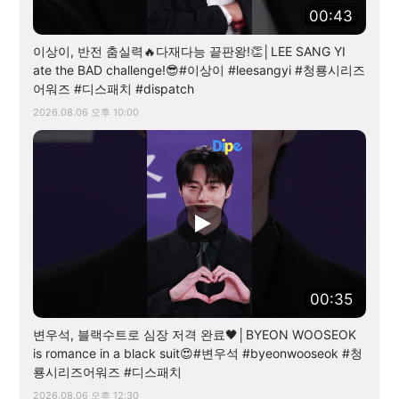
00:43
이상이, 반전 춤실력🔥다재다능 끝판왕!👏│LEE SANG YI
ate the BAD challenge!😎#이상이 #leesangyi #청룡시리즈
어워즈 #디스패치 #dispatch
2026.08.06 오후 10:00
00:35
변우석, 블랙수트로 심장 저격 완료🖤│BYEON WOOSEOK
is romance in a black suit😍#변우석 #byeonwooseok #청
룡시리즈어워즈 #디스패치
2026.08.06 오후 12:30