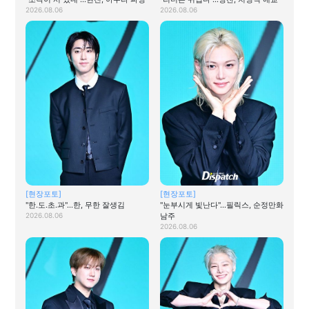
2026.08.06
2026.08.06
[현장포토]
[현장포토]
"한.도.초.과"…한, 무한 잘생김
"눈부시게 빛난다"…필릭스, 순정만화
2026.08.06
남주
2026.08.06