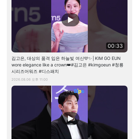
00:33
김고은, 대상의 품격 입은 하늘빛 여신🩵✨│KIM GO EUN
wore elegance like a crown👑#김고은 #kimgoeun #청룡
시리즈어워즈 #디스패치
2026.08.06 오후 11:00