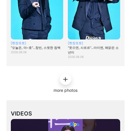
[현장포토]
[현장포토]
"오늘은, 야~호"…창빈, 스윗한 컴백
"웃으면, 사르르"…아이엔, 해맑은 소
2026.08.06
년미
2026.08.06
more photos
VIDEOS