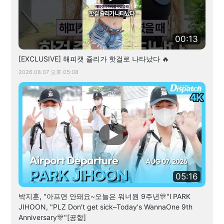
00:13
[EXCLUSIVE] 해피캣 쥴리가 핫걸로 나타났다 🔥
2026.08.07 오후 05:08
05:16
박지훈, "아프면 안돼요~오늘은 워너원 9주년🎊"l PARK
JIHOON, "PLZ Don't get sick~Today's WannaOne 9th
Anniversary🎊"[공항]