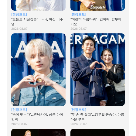
[현장포토]
[현장포토]
"오늘도 시선집중"…나나, 여신 비주
"여전히 아름다워"…김희애, 방부제
얼
미모
2026.08.07
2026.08.07
[현장포토]
[현장포토]
"숨이 멎는다"…휴닝카이, 심쿵 아이
"두 손 꼭 잡고"…김무열·윤승아, 아름
컨택
다운 부부
2026.08.07
2026.08.07