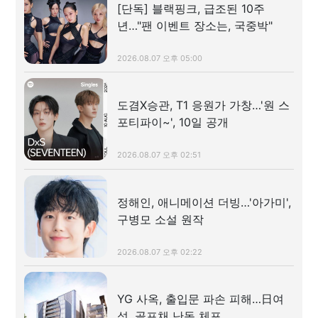
[단독] 블랙핑크, 급조된 10주
년…"팬 이벤트 장소는, 국중박"
2026.08.07 오후 05:00
도겸X승관, T1 응원가 가창…'원 스
포티파이~', 10일 공개
2026.08.07 오후 02:51
정해인, 애니메이션 더빙…'아가미',
구병모 소설 원작
2026.08.07 오후 02:22
YG 사옥, 출입문 파손 피해…日여
성, 골프채 난동 체포