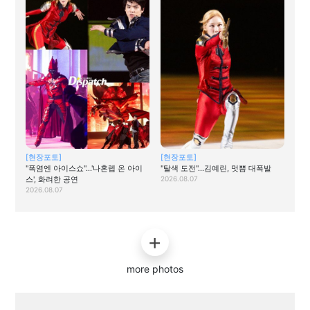
[현장포토]
[현장포토]
"폭염엔 아이스쇼"…'나혼렙 온 아이
"탈색 도전"…김예린, 멋쁨 대폭발
스', 화려한 공연
2026.08.07
2026.08.07
more photos