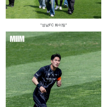
"성남FC 화이팅"