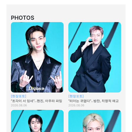
PHOTOS
[현장포토]
[현장포토]
"조각이 서 있네"…현진, 아우라 파밍
"리더는 귀엽다"…방찬, 치명적 애교
2026.08.06
2026.08.06