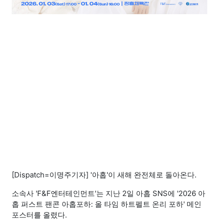
[Dispatch=이명주기자] '아홉'이 새해 완전체로 돌아온다.
소속사 'F&F엔터테인먼트'는 지난 2일 아홉 SNS에 '2026 아
홉 퍼스트 팬콘 아홉포하: 올 타임 하트펠트 온리 포하' 메인
포스터를 올렸다.