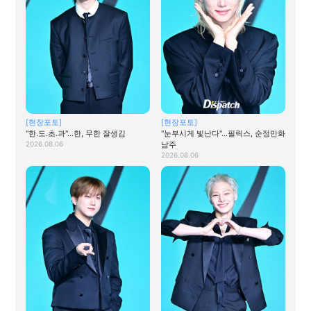
[현장포토]
[현장포토]
"한.도.초.과"…한, 무한 잘생김
"눈부시게 빛난다"…필릭스, 순정만화
2026.08.06
남주
2026.08.06