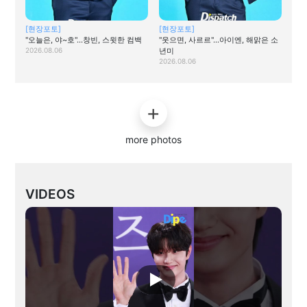
[현장포토]
[현장포토]
"오늘은, 야~호"…창빈, 스윗한 컴백
"웃으면, 사르르"…아이엔, 해맑은 소
2026.08.06
년미
2026.08.06
more photos
VIDEOS