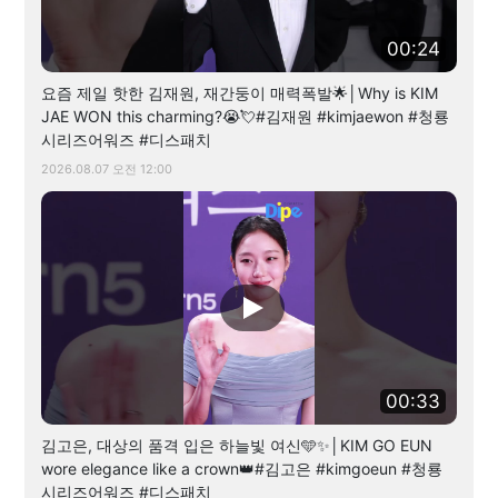
00:24
요즘 제일 핫한 김재원, 재간둥이 매력폭발🌟│Why is KIM
JAE WON this charming?😭💘#김재원 #kimjaewon #청룡
시리즈어워즈 #디스패치
2026.08.07 오전 12:00
00:33
김고은, 대상의 품격 입은 하늘빛 여신🩵✨│KIM GO EUN
wore elegance like a crown👑#김고은 #kimgoeun #청룡
시리즈어워즈 #디스패치