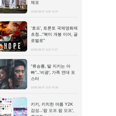
체포
2026.08.07 오후 12:01
'호프', 토론토 국제영화제
초청…"북미 개봉 이어, 글
로벌로"
2026.08.07 오전 11:27
"류승룡, 딸 지키는 아
빠"…'비광', 가족 연대 포
스터
2026.08.07 오전 10:36
키키, 키치한 여름 Y2K
감성…'팝 오프 팝 오프',