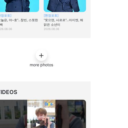
현장포토]
[현장포토]
오늘은, 야~호"…창빈, 스윗한
"웃으면, 사르르"…아이엔, 해
백
맑은 소년미
26.08.06
2026.08.06
more photos
VIDEOS