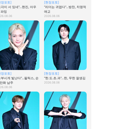
현장포토]
[현장포토]
조각이 서 있네"…현진, 아우
"리더는 귀엽다"…방찬, 치명적
 파밍
애교
26.08.06
2026.08.06
현장포토]
[현장포토]
눈부시게 빛난다"…필릭스, 순
"한.도.초.과"…한, 무한 잘생김
만화 남주
2026.08.06
26.08.06