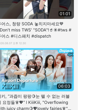
01:01
투어스, 청량 SODA 놓치지마세요💙
Don't miss TWS' "SODA"!🥤☀️#tws #
어스 #디스패치 #dispatch
026.08.07 오후 12:30
06:03
키키, “과즙미 팡팡🍋눈 뗄 수 없는 러블
 요정들🧚💖” l KiiiKiii, "Overflowing
ith juicy charm🍋💖lovely fairies🧚"