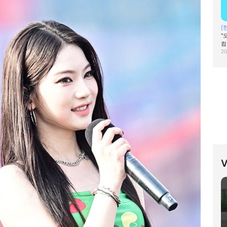
[
"
컴
20