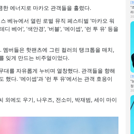
[
 상큼한 에너지로 마카오 관객들을 홀렸다.
"
라
20
스 베뉴에서 열린 로벌 뮤직 페스티벌 '마카오 워
디 베어', '색안경', '버블', '에이셉', '런 투 유' 등을
. 멤버들은 핫팬츠에 그린 컬러의 탱크톱을 매치,
를 잊게 만드는 비주얼이었다.
 무대를 자유롭게 누비며 열창했다. 관객들을 향해
[
했다. '에이셉'과 '런 투 유'에서는 관객 호응이
"
정
20
씨 외에도 우기, 나우즈, 전소미, 박재범, 세이 마이