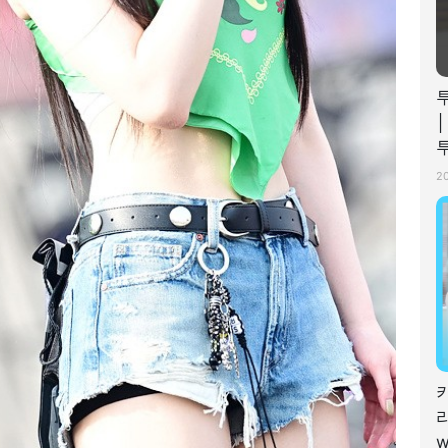
│
투
2
리
w