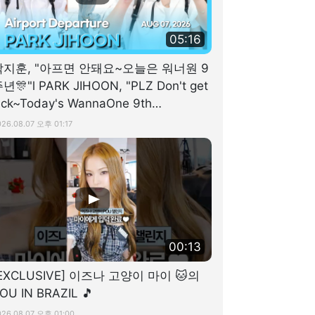
05:16
박지훈, "아프면 안돼요~오늘은 워너원 9
년🎊"l PARK JIHOON, "PLZ Don't get
ick~Today's WannaOne 9th
nniversary🎊"[공항]
026.08.07 오후 01:17
00:13
EXCLUSIVE] 이즈나 고양이 마이 🐱의
OU IN BRAZIL 🎵
026.08.07 오후 01:00