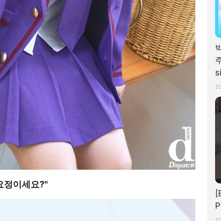
주
s
A
2
요정이세요?"
[
P
2