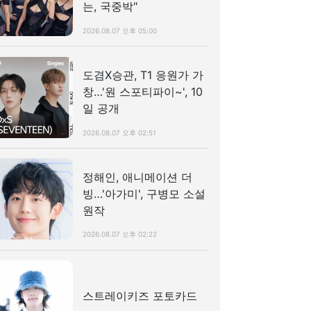
는, 국중박"
2026.08.07 오후 05:00
도겸X승관, T1 응원가 가
창…'원 스포티파이~', 10
일 공개
2026.08.07 오후 02:51
정해인, 애니메이션 더
빙…'아가미', 구병모 소설
원작
2026.08.07 오후 02:22
스트레이키즈 포토카드