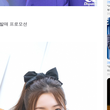
[
"
부
20
st' 발매 프로모션
[
"
아
20