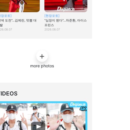
현장포토]
[현장포토]
탈색 도전"…김예린, 멋쁨 대
"심장이 뛴다"…차준환, 아이스
발
프린스
26.08.07
2026.08.07
more photos
VIDEOS