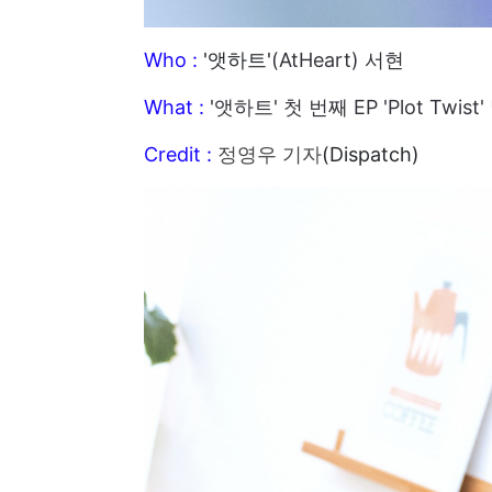
Who :
'앳하트'
(AtHeart) 서현
What :
'앳하트' 첫 번째 EP 'Plot Twi
Credit :
정영우 기자
(Dispatch)