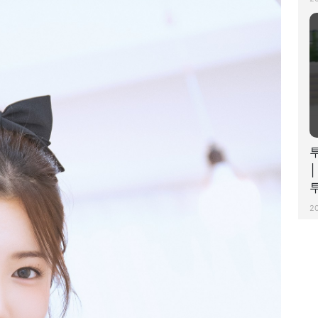
│
투
2