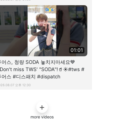
01:01
투어스, 청량 SODA 놓치지마세요💙
Don't miss TWS' "SODA"!🥤☀️#tws #
어스 #디스패치 #dispatch
026.08.07 오후 12:30
more videos