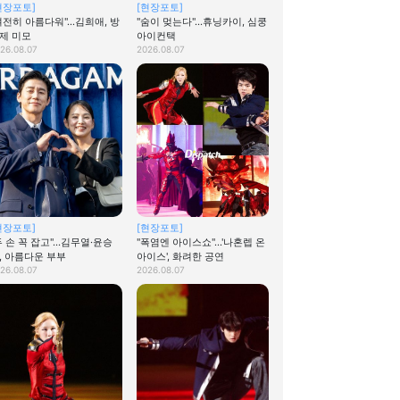
현장포토]
[현장포토]
여전히 아름다워"…김희애, 방
"숨이 멎는다"…휴닝카이, 심쿵
제 미모
아이컨택
26.08.07
2026.08.07
현장포토]
[현장포토]
두 손 꼭 잡고"…김무열·윤승
"폭염엔 아이스쇼"…'나혼렙 온
, 아름다운 부부
아이스', 화려한 공연
26.08.07
2026.08.07