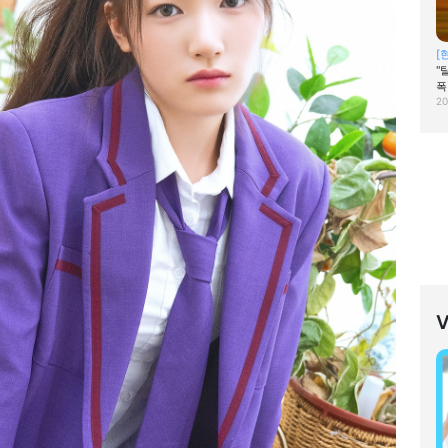
[
"
폭
20