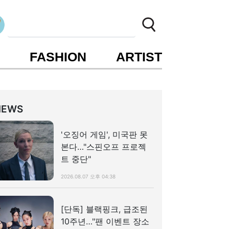
S
FASHION
ARTIST
NEWS
'오징어 게임', 미국판 못
본다…"스핀오프 프로젝
트 중단"
2026.08.07 오후 04:38
[단독] 블랙핑크, 급조된
10주년…"팬 이벤트 장소