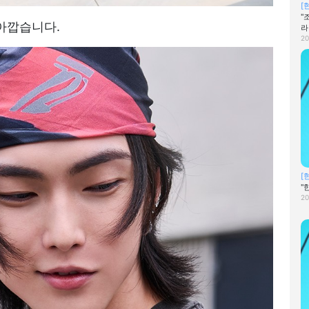
[
"
아깝습니다.
라
20
[
"
20