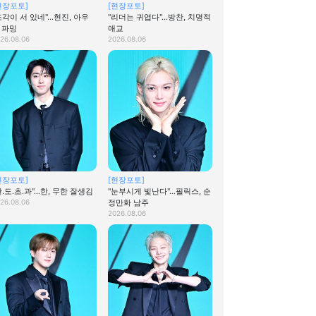
현장포토]
[현장포토]
조각이 서 있네"…현진, 아우
"리더는 귀엽다"…방찬, 치명적
 파밍
애교
26.08.06
2026.08.06
현장포토]
[현장포토]
한.도.초.과"…한, 무한 잘생김
"눈부시게 빛난다"…필릭스, 순
26.08.06
정만화 남주
2026.08.06