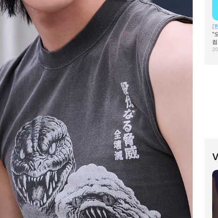
[
"
컴
20