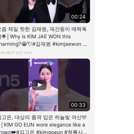
00:24
요즘 제일 핫한 김재원, 재간둥이 매력폭
🌟│Why is KIM JAE WON this
harming?😭💘#김재원 #kimjaewon #
청룡시리즈어워즈 #디스패치
026.08.07 오전 12:00
00:33
김고은, 대상의 품격 입은 하늘빛 여신🩵
│KIM GO EUN wore elegance like a
rown👑#김고은 #kimgoeun #청룡시리