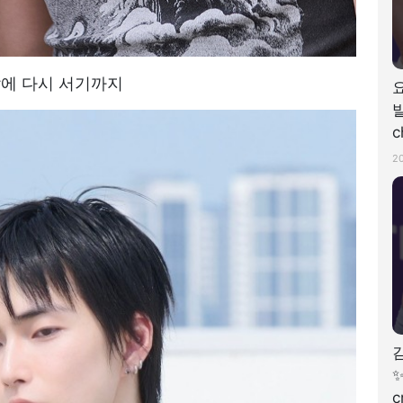
앞에 다시 서기까지
발
c
2
✨
c