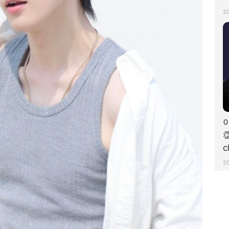
2

c
2