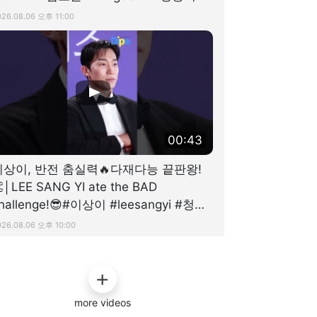
즈어워즈 #디스패치
026.08.06 오후 11:00
00:43
이상이, 반전 춤실력🔥다재다능 끝판왕!
│LEE SANG YI ate the BAD
hallenge!😎#이상이 #leesangyi #청룡
시리즈어워즈 #디스패치 #dispatch
026.08.06 오후 10:00
more videos