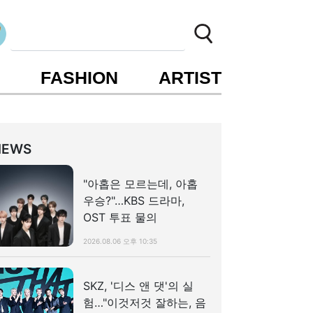
S
FASHION
ARTIST
NEWS
"아홉은 모르는데, 아홉
우승?"…KBS 드라마,
OST 투표 물의
2026.08.06 오후 10:35
SKZ, '디스 앤 댓'의 실
험…"이것저것 잘하는, 음