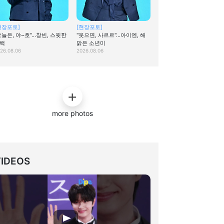
현장포토]
[현장포토]
오늘은, 야~호"…창빈, 스윗한
"웃으면, 사르르"…아이엔, 해
백
맑은 소년미
26.08.06
2026.08.06
more photos
VIDEOS