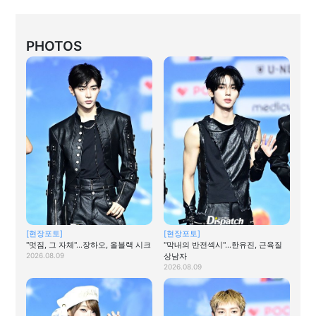
PHOTOS
[현장포토]
[현장포토]
"멋짐, 그 자체"…장하오, 올블랙 시크
"막내의 반전섹시"…한유진, 근육질
2026.08.09
상남자
2026.08.09