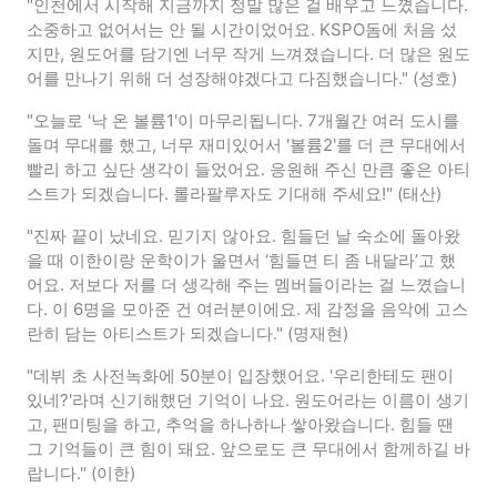
"인천에서 시작해 지금까지 정말 많은 걸 배우고 느꼈습니다.
소중하고 없어서는 안 될 시간이었어요. KSPO돔에 처음 섰
지만, 원도어를 담기엔 너무 작게 느껴졌습니다. 더 많은 원도
어를 만나기 위해 더 성장해야겠다고 다짐했습니다." (성호)
"오늘로 '낙 온 볼륨1'이 마무리됩니다. 7개월간 여러 도시를
돌며 무대를 했고, 너무 재미있어서 '볼륨2'를 더 큰 무대에서
빨리 하고 싶단 생각이 들었어요. 응원해 주신 만큼 좋은 아티
스트가 되겠습니다. 롤라팔루자도 기대해 주세요!"
(태산)
"진짜 끝이 났네요. 믿기지 않아요. 힘들던 날 숙소에 돌아왔
을 때 이한이랑 운학이가 울면서 ‘힘들면 티 좀 내달라’고 했
어요. 저보다 저를 더 생각해 주는 멤버들이라는 걸 느꼈습니
다. 이 6명을 모아준 건 여러분이에요. 제 감정을 음악에 고스
란히 담는 아티스트가 되겠습니다." (명재현)
"데뷔 초 사전녹화에 50분이 입장했어요. '우리한테도 팬이
있네?'라며 신기해했던 기억이 나요. 원도어라는 이름이 생기
고, 팬미팅을 하고, 추억을 하나하나 쌓아왔습니다. 힘들 땐
그 기억들이 큰 힘이 돼요. 앞으로도 큰 무대에서 함께하길 바
랍니다." (이한)