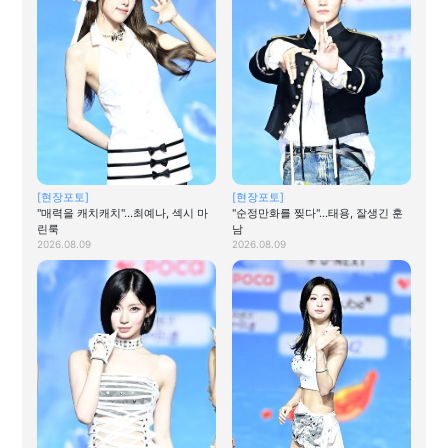
[현장포토]
[현장포토]
"매력을 캐치캐치"…최예나, 섹시 마
"순정만화를 찢다"…태용, 잘생긴 훈
린룩
남
2026.08.09
2026.08.09