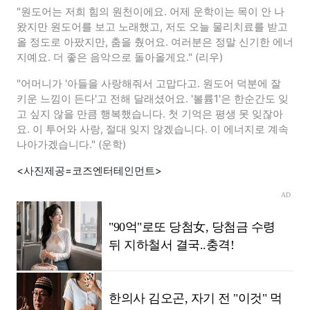
"원도어는 저희 힘의 원천이에요. 어제 운학이는 목이 안 나
왔지만 원도어를 보고 노래했고, 저도 오늘 물리치료를 받고
올 정도로 아팠지만, 춤을 췄어요. 여러분은 정말 신기한 에너
지예요. 더 좋은 음악으로 돌아올게요." (리우)
"어머니가 '아들을 사랑해줘서 고맙다고. 원도어 덕분에 잘
키운 느낌이 든다'고 전해 달래셨어요. '볼륨1'은 한순간도 잊
고 싶지 않을 만큼 행복했습니다. 첫 기억은 평생 못 잊잖아
요. 이 투어와 사랑, 절대 잊지 않겠습니다. 이 에너지로 계속
나아가겠습니다." (운학)
<사진제공=코즈엔터테인먼트>