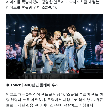
에너지를 폭발시켰다. 강렬한 안무에도 속사포처럼 내뱉는
라이브를 흔들림 없이 소화했다.
◆
Touch | 400년만 함께해 우리
앙코르 때는 2층 객석 팬들을 만났다. '스물'을 부르며 팬들 한
명 한명과 눈을 마주쳤다. 후렴에선 떼창으로 함께 했다. 유튜
브로 공개한 팬송 '400 이어즈'(400 Years)도 가창했다.