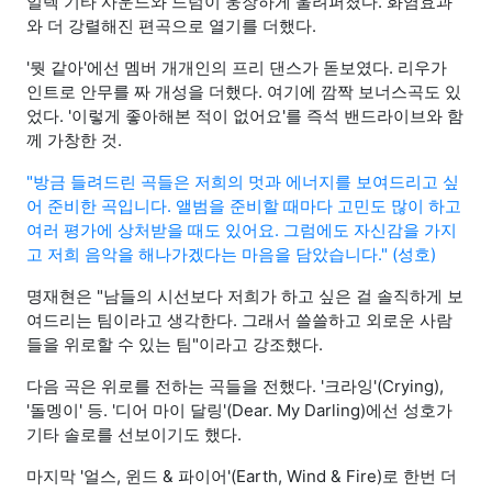
일렉 기타 사운드와 드럼이 웅장하게 울려퍼졌다. 화염효과
와 더 강렬해진 편곡으로 열기를 더했다.
'뭣 같아'에선 멤버 개개인의 프리 댄스가 돋보였다. 리우가
인트로 안무를 짜 개성을 더했다. 여기에 깜짝 보너스곡도 있
었다. '이렇게 좋아해본 적이 없어요'를 즉석 밴드라이브와 함
께 가창한 것.
"방금 들려드린 곡들은 저희의 멋과 에너지를 보여드리고 싶
어 준비한 곡입니다. 앨범을 준비할 때마다 고민도 많이 하고
여러 평가에 상처받을 때도 있어요. 그럼에도 자신감을 가지
고 저희 음악을 해나가겠다는 마음을 담았습니다." (성호)
명재현은 "남들의 시선보다 저희가 하고 싶은 걸 솔직하게 보
여드리는 팀이라고 생각한다. 그래서 쓸쓸하고 외로운 사람
들을 위로할 수 있는 팀"이라고 강조했다.
다음 곡은 위로를 전하는 곡들을 전했다. '크라잉'(Crying),
'돌멩이' 등. '디어 마이 달링'(Dear. My Darling)에선 성호가
기타 솔로를 선보이기도 했다.
마지막 '얼스, 윈드 & 파이어'(Earth, Wind & Fire)로 한번 더