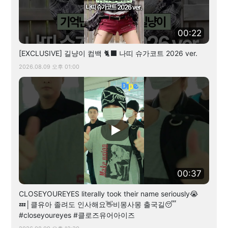
00:22
[EXCLUSIVE] 길냥이 컴백 🐈‍⬛ 나띠 슈가코트 2026 ver.
2026.08.09 오후 01:00
00:37
CLOSEYOUREYES literally took their name seriously😭
💤│클유아 졸려도 인사해요👋비몽사몽 출국길😴
#closeyoureyes #클로즈유어아이즈