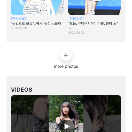
[현장포토]
[현장포토]
"눈빛으로 올킬"…아사, 남심 스틸러
"오늘, 큐티섹시야"…아현, 한뼘 초미
2026.08.09
니
2026.08.09
more photos
VIDEOS