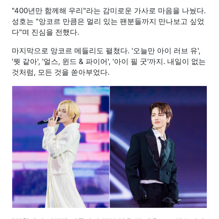
"400년만 함께해 우리"라는 감미로운 가사로 마음을 나눴다.
성호는 "앙코르 만큼은 멀리 있는 팬분들까지 만나보고 싶었
다"며 진심을 전했다.
마지막으로 앙코르 메들리도 펼쳤다. '오늘만 아이 러브 유',
'뭣 같아', '얼스, 윈드 & 파이어', '아이 필 굿'까지. 내일이 없는
것처럼, 모든 것을 쏟아부었다.