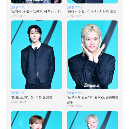
[현장포토]
[현장포토]
"조각이 서 있네"…현진, 아우라 파밍
"리더는 귀엽다"…방찬, 치명적 애교
2026.08.06
2026.08.06
[현장포토]
[현장포토]
"한.도.초.과"…한, 무한 잘생김
"눈부시게 빛난다"…필릭스, 순정만화
2026.08.06
남주
2026.08.06