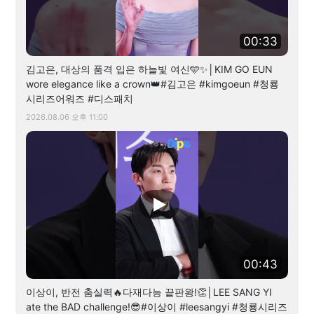
00:33
김고은, 대상의 품격 입은 하늘빛 여신🩵✨│KIM GO EUN
wore elegance like a crown👑#김고은 #kimgoeun #청룡
시리즈어워즈 #디스패치
2026.08.06 오후 11:00
00:43
이상이, 반전 춤실력🔥다재다능 끝판왕!👏│LEE SANG YI
ate the BAD challenge!😎#이상이 #leesangyi #청룡시리즈