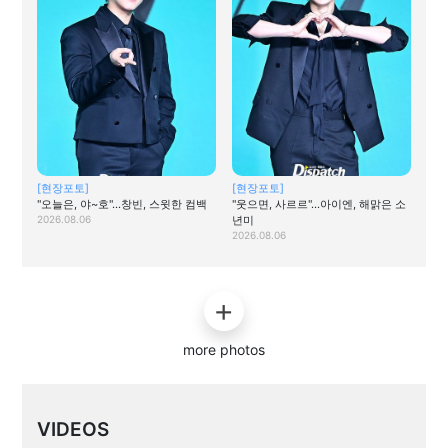
[현장포토]
[현장포토]
"오늘은, 야~호"…창빈, 스윗한 컴백
"웃으면, 사르르"…아이엔, 해맑은 소
2026.08.06
년미
2026.08.06
more photos
VIDEOS