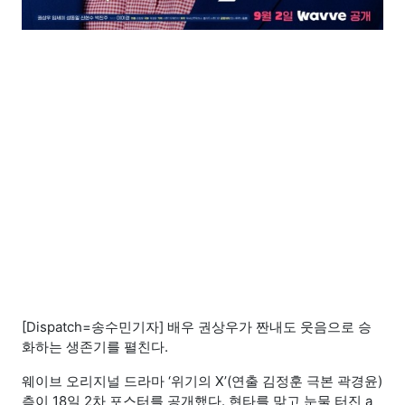
[Dispatch=송수민기자] 배우 권상우가 짠내도 웃음으로 승
화하는 생존기를 펼친다.
웨이브 오리지널 드라마 ‘위기의 X’(연출 김정훈 극본 곽경윤)
측이 18일 2차 포스터를 공개했다. 현타를 맞고 눈물 터진 a