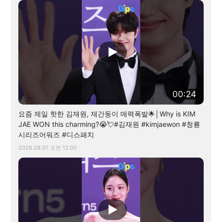
00:24
요즘 제일 핫한 김재원, 재간둥이 매력폭발🌟│Why is KIM
JAE WON this charming?😭💘#김재원 #kimjaewon #청룡
시리즈어워즈 #디스패치
2026.08.07 오전 12:00