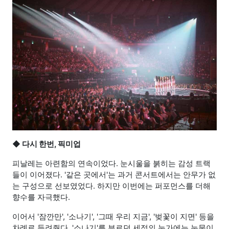
◆ 다시 한번, 픽미업
피날레는 아련함의 연속이었다. 눈시울을 붉히는 감성 트랙
들이 이어졌다. '같은 곳에서'는 과거 콘서트에서는 안무가 없
는 구성으로 선보였었다. 하지만 이번에는 퍼포먼스를 더해
향수를 자극했다.
이어서 '잠깐만', '소나기', '그때 우리 지금', '벚꽃이 지면' 등을
차례로 들려줬다. '소나기'를 부르던 세정의 눈가에는 눈물이