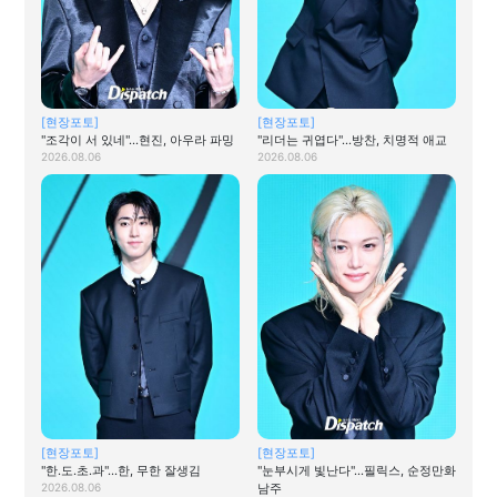
[현장포토]
[현장포토]
"조각이 서 있네"…현진, 아우라 파밍
"리더는 귀엽다"…방찬, 치명적 애교
2026.08.06
2026.08.06
[현장포토]
[현장포토]
"한.도.초.과"…한, 무한 잘생김
"눈부시게 빛난다"…필릭스, 순정만화
2026.08.06
남주