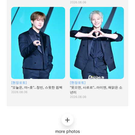
2026.08.06
[현장포토]
[현장포토]
"오늘은, 야~호"…창빈, 스윗한 컴백
"웃으면, 사르르"…아이엔, 해맑은 소
2026.08.06
년미
2026.08.06
more photos