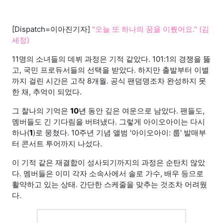
[Dispatch=이아진기자]
"오늘 또 하나의 꿈을 이뤘어요." (김
세정)
11명의 소녀들의 데뷔 과정은 기적 같았다. 101:1의 경쟁을 뚫
고, 국민 프로듀서들의 선택을 받았다. 하지만 출발부터 이별
까지 걸린 시간은 고작 8개월. 공식 팬덤명조차 완성하지 못
한 채, 추억이 되었다.
그 찰나의 기억은
10
년
동안 깊은 여운으로 남았다. 팬들도,
멤버들도 긴 기다림을 버텨냈다. 그렇게 아이오아이는 다시
하나(
1
)로 뭉쳤다. 10주년 기념 앨범 '아이오아이: 룹' 발매부
터 콘서트 투어까지 나섰다.
이 기적 같은 재결합이 성사되기까지의 과정은 순탄치 않았
다. 멤버들은 이미 각자 소속사에서 솔로 가수, 배우 등으로
활약하고 있는 상태. 간단한 스케줄을 맞추는 것조차 어려웠
다.