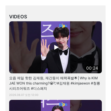
VIDEOS
00:24
요즘 제일 핫한 김재원, 재간둥이 매력폭발🌟│Why is KIM
JAE WON this charming?😭💘#김재원 #kimjaewon #청룡
시리즈어워즈 #디스패치
2026.08.07 오전 12:00