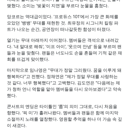
맺혔다. 소미는 '벚꽃이 지면'을 부르다 눈물을 훔쳤다.
앙코르는 역대급이었다. '프로듀스 101'에서 가장 큰 화제를
모았던 '뱅뱅' 무대를 재현한 것. 최유정의 시그니처 킬링 파
트가 나오는 순간, 공연장이 떠나갈듯한 함성이 터졌다.
열기는 무대 아래까지 이어졌다. 멤버들은 객석으로 내려갔
다. '내 말대로 해줘', '이프 아이', '웃으며 안녕' 등을 부르며 팬
들과 눈을 맞췄다. 팬들은 너도나도 손을 흔들며 기적 같은 재
회를 뜨겁게 맞이했다.
마지막으로 임나영은 "무대가 정말 그리웠다. 꿈을 이루게 돼
행복하다"고 전했다. 정채연은 "제가 정말 무대를 사랑하는
것 같다. 너무 행복했다"고 고백했다. 김도연은 "다음에는 제
가 청하 언니 역할을 맡아 멤버들을 다시 모아보겠다"고 약속
했다.
콘서트의 엔딩은 타이틀인 '룹'의 의미 그대로, 다시 처음을
향했다. '픽 미'가 흘러나왔다. 멤버들과 팬들은 함께 마지막
소절까지 노래를 열창했다. 영원할 추억을 하나 더 가슴 속 깊
이 새겼다.