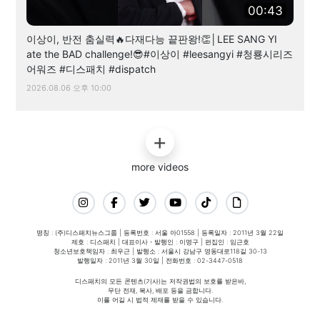
00:43
이상이, 반전 춤실력🔥다재다능 끝판왕!👏│LEE SANG YI
ate the BAD challenge!😎#이상이 #leesangyi #청룡시리즈
어워즈 #디스패치 #dispatch
2026.08.06 오후 10:00
more videos
명칭 : (주)디스패치뉴스그룹 | 등록번호 : 서울 아01558 | 등록일자 : 2011년 3월 22일
제호 : 디스패치 | 대표이사・발행인 : 이명구 | 편집인 : 임근호
청소년보호책임자 : 최우근 | 발행소 : 서울시 강남구 영동대로118길 30-13
발행일자 : 2011년 3월 30일 | 전화번호 : 02-3447-0518
디스패치의 모든 콘텐츠(기사)는 저작권법의 보호를 받은바,
무단 전재, 복사, 배포 등을 금합니다.
이를 어길 시 법적 제재를 받을 수 있습니다.