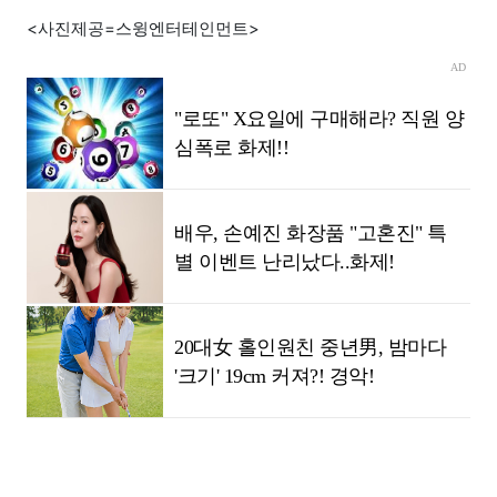
<사진제공=스윙엔터테인먼트>