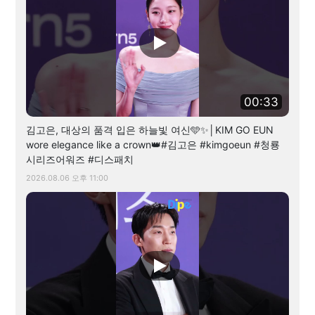
00:33
김고은, 대상의 품격 입은 하늘빛 여신🩵✨│KIM GO EUN
wore elegance like a crown👑#김고은 #kimgoeun #청룡
시리즈어워즈 #디스패치
2026.08.06 오후 11:00