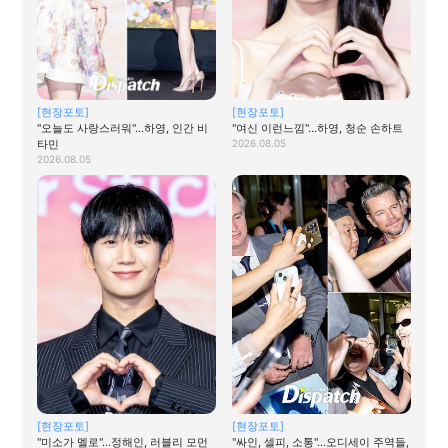
[현장포토]
[현장포토]
"오늘도 사랑스러워"…하영, 인간 비
"여신 이런느낌"…하영, 청순 손하트
타민
2026.08.05
2026.08.05
[현장포토]
[현장포토]
"미소가 멜로"…정해인, 러블리 모먼
"싸인, 셀피, 소통"…오디세이 주역들,