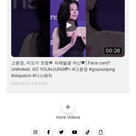
00:26
고윤정, 미모가 조명🌟 자체발광 여신💖│Face card?
Unlimited. GO YOUNJUNG💳✨#고윤정 #goyounjung
#dispatch #디스패치
2026.08.05 오후 10:00
more videos