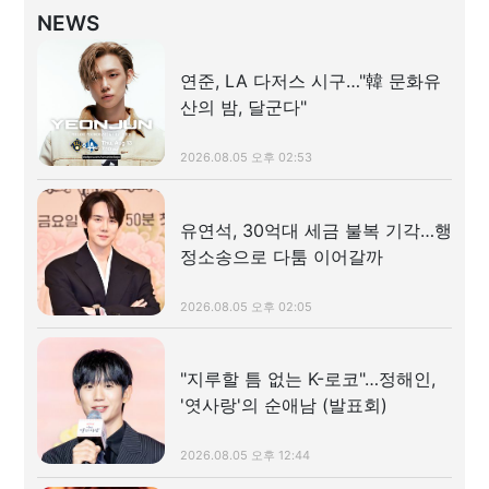
NEWS
연준, LA 다저스 시구…"韓 문화유
산의 밤, 달군다"
2026.08.05 오후 02:53
유연석, 30억대 세금 불복 기각…행
정소송으로 다툼 이어갈까
2026.08.05 오후 02:05
"지루할 틈 없는 K-로코"…정해인,
'엿사랑'의 순애남 (발표회)
2026.08.05 오후 12:44