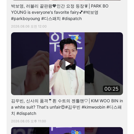
박보영, 러블리 끝판왕💖인간 요정 등장🧚│PARK BO
YOUNG is everyone's favorite fairy💕#박보영
#parkboyoung #디스패치 #dispatch
2026.08.06 오전 12:00
00:25
김우빈, 신사의 품격🤵흰 수트의 젠틀맨🤍│KIM WOO BIN in
a white suit? That's unfair😍#김우빈 #kimwoobin #디스패
치 #dispatch
2026.08.05 오후 11:00