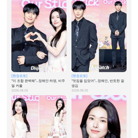
[현장포토]
[현장포토]
"이 조합 완벽해"…정해인·하영, 비주
"멋짐을 입었어"…정해인, 반듯한 잘
얼 커플
생김
2026.08.05
2026.08.05