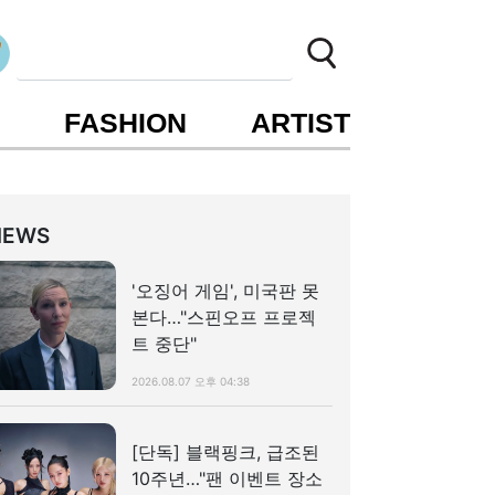
S
FASHION
ARTIST
NEWS
'오징어 게임', 미국판 못
본다…"스핀오프 프로젝
트 중단"
2026.08.07 오후 04:38
[단독] 블랙핑크, 급조된
10주년…"팬 이벤트 장소