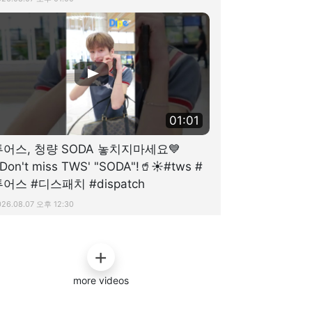
01:01
투어스, 청량 SODA 놓치지마세요💙
Don't miss TWS' "SODA"!🥤☀️#tws #
어스 #디스패치 #dispatch
026.08.07 오후 12:30
more videos