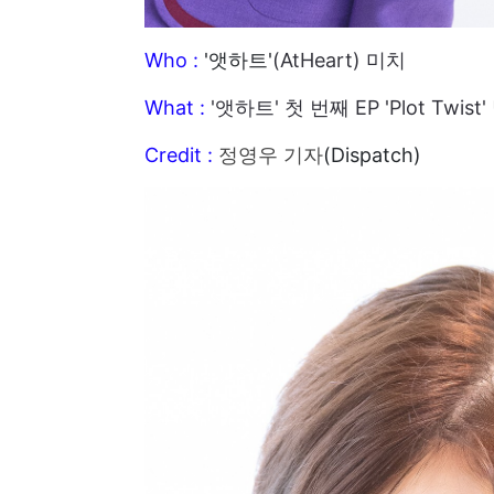
Who :
'앳하트'
(AtHeart) 미치
What :
'앳하트' 첫 번째 EP 'Plot Twi
Credit :
정영우 기자
(Dispatch)