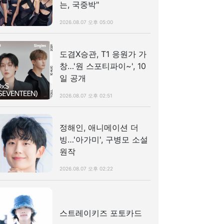
는, 국중박"
2026.08.07 오후 05:00
도겸X승관, T1 응원가 가
창…'원 스포티파이~', 10
일 공개
2026.08.07 오후 02:51
정해인, 애니메이션 더
빙…'아가미', 구병모 소설
원작
2026.08.07 오후 02:22
스트레이키즈 포토카드