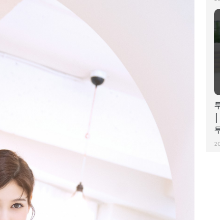
│
투
2