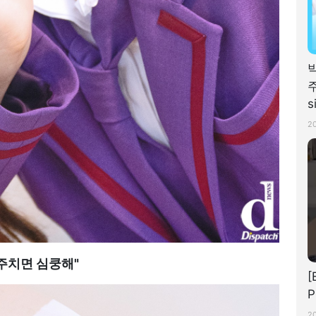
주
s
A
2
주치면 심쿵해"
[
P
2