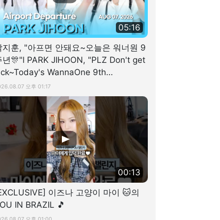
05:16
박지훈, "아프면 안돼요~오늘은 워너원 9
년🎊"l PARK JIHOON, "PLZ Don't get
ick~Today's WannaOne 9th
nniversary🎊"[공항]
026.08.07 오후 01:17
00:13
EXCLUSIVE] 이즈나 고양이 마이 🐱의
OU IN BRAZIL 🎵
026.08.07 오후 01:00