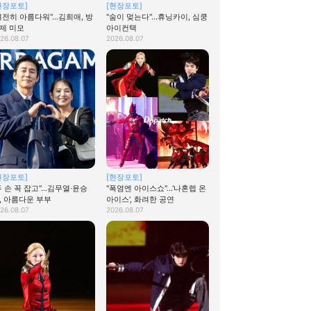
현장포토]
[현장포토]
여전히 아름다워"…김희애, 방
"숨이 멎는다"…휴닝카이, 심쿵
제 미모
아이컨택
26.08.07
2026.08.07
현장포토]
[현장포토]
두 손 꼭 잡고"…김무열·윤승
"폭염엔 아이스쇼"…'나혼렙 온
, 아름다운 부부
아이스', 화려한 공연
26.08.07
2026.08.07