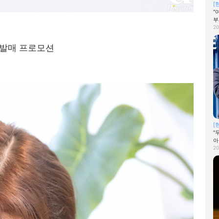
[
"
부
20
st' 발매 프로모션
[
"
아
20