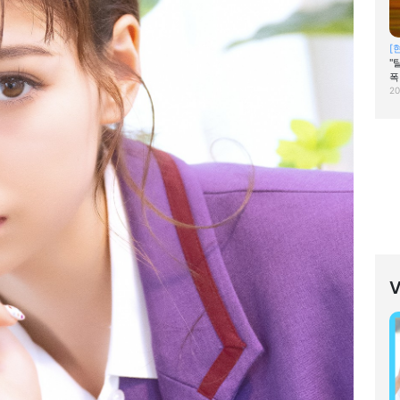
[
"
폭
20