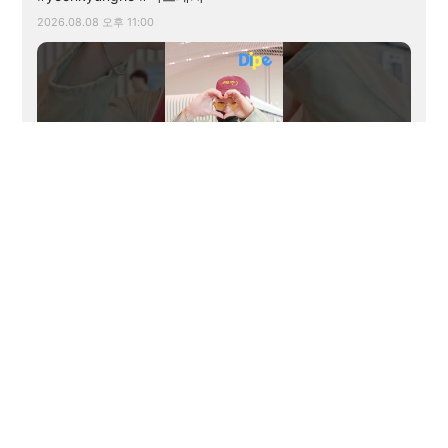
2026.08.08 오후 11:00
00:35
Whose muscular back is THIS?👀🔥WONHO💪│원호, 압도
적 피지컬!#wonho #원호 #디스패치 #dispatch
2026.08.08 오후 10:00
more videos