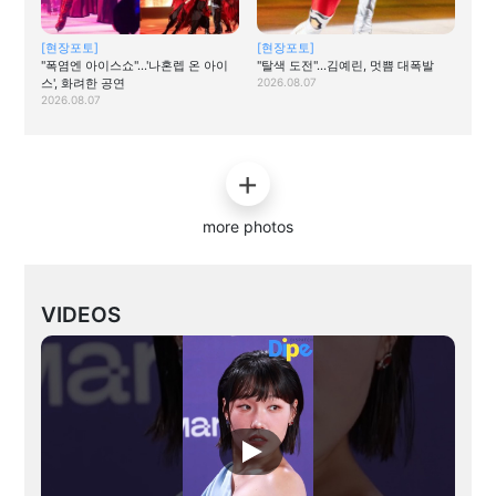
[현장포토]
[현장포토]
"폭염엔 아이스쇼"…'나혼렙 온 아이
"탈색 도전"…김예린, 멋쁨 대폭발
스', 화려한 공연
2026.08.07
2026.08.07
more photos
VIDEOS