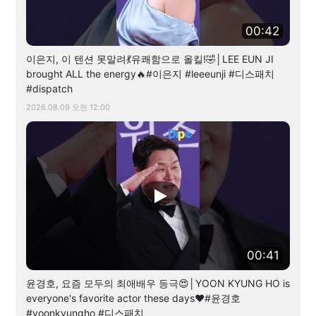
00:42
이은지, 이 텐션 못말려💃유쾌함으로 올킬!🤣│LEE EUN JI
brought ALL the energy🔥#이은지 #leeeunji #디스패치
#dispatch
2026.08.09 오전 12:00
00:41
윤경호, 요즘 모두의 최애배우 등극😍│YOON KYUNG HO is
everyone's favorite actor these days❤️#윤경호
#yoonkyungho #디스패치