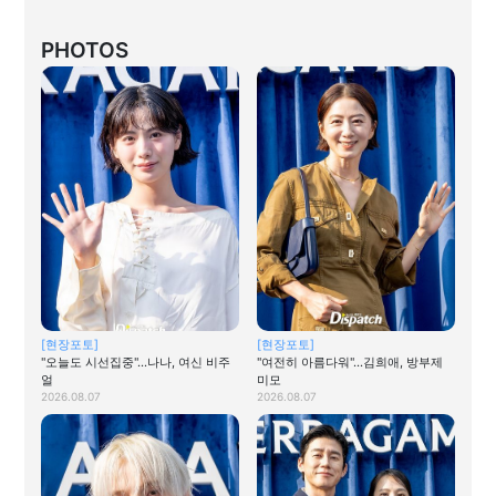
PHOTOS
[현장포토]
[현장포토]
"오늘도 시선집중"…나나, 여신 비주
"여전히 아름다워"…김희애, 방부제
얼
미모
2026.08.07
2026.08.07