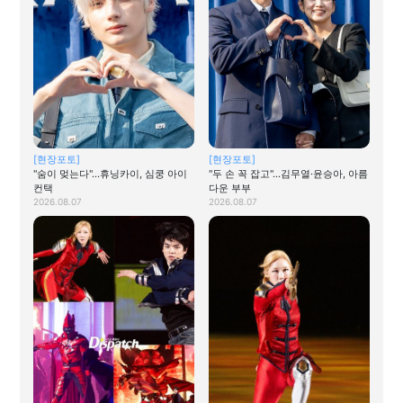
[현장포토]
[현장포토]
"숨이 멎는다"…휴닝카이, 심쿵 아이
"두 손 꼭 잡고"…김무열·윤승아, 아름
컨택
다운 부부
2026.08.07
2026.08.07