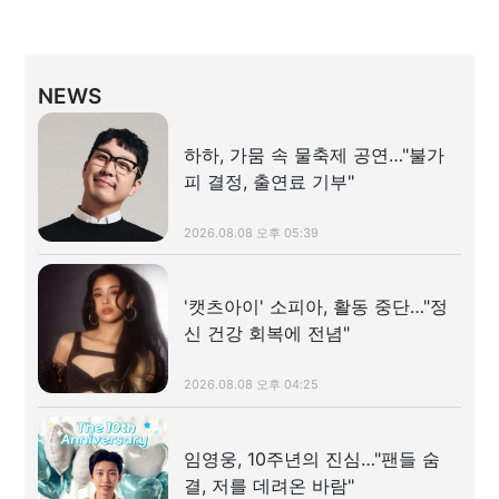
NEWS
하하, 가뭄 속 물축제 공연…"불가
피 결정, 출연료 기부"
2026.08.08 오후 05:39
'캣츠아이' 소피아, 활동 중단…"정
신 건강 회복에 전념"
2026.08.08 오후 04:25
임영웅, 10주년의 진심…"팬들 숨
결, 저를 데려온 바람"