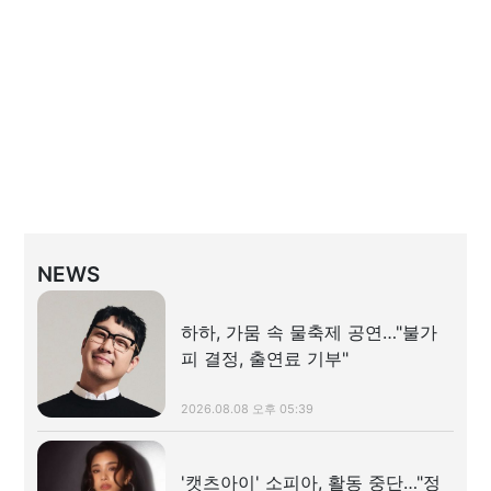
NEWS
하하, 가뭄 속 물축제 공연…"불가
피 결정, 출연료 기부"
2026.08.08 오후 05:39
'캣츠아이' 소피아, 활동 중단…"정