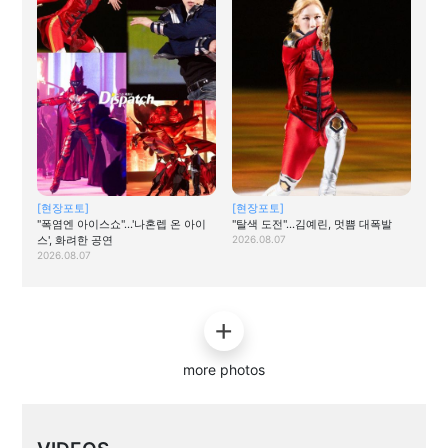
[현장포토]
[현장포토]
"폭염엔 아이스쇼"…'나혼렙 온 아이
"탈색 도전"…김예린, 멋쁨 대폭발
스', 화려한 공연
2026.08.07
2026.08.07
more photos