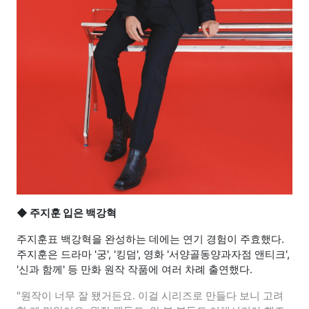
◆ 주지훈 입은 백강혁
주지훈표 백강혁을 완성하는 데에는 연기 경험이 주효했다.
주지훈은 드라마 '궁', '킹덤', 영화 '서양골동양과자점 앤티크',
'신과 함께' 등 만화 원작 작품에 여러 차례 출연했다.
"원작이 너무 잘 됐거든요. 이걸 시리즈로 만들다 보니 고려