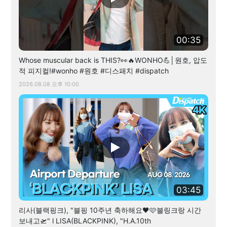
00:35
Whose muscular back is THIS?👀🔥WONHO💪│원호, 압도
적 피지컬!#wonho #원호 #디스패치 #dispatch
2026.08.08 오후 10:00
03:45
리사(블랙핑크), "블핑 10주년 축하해요🖤🩷블링크랑 시간
보내고🛫" l LISA(BLACKPINK), "H.A.10th