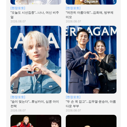
[현장포토]
[현장포토]
"오늘도 시선집중"…나나, 여신 비주
"여전히 아름다워"…김희애, 방부제
얼
미모
2026.08.07
2026.08.07
[현장포토]
[현장포토]
"숨이 멎는다"…휴닝카이, 심쿵 아이
"두 손 꼭 잡고"…김무열·윤승아, 아름
컨택
다운 부부
2026.08.07
2026.08.07