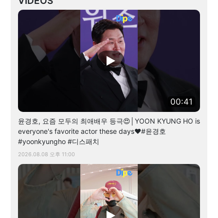
VIDEOS
00:41
윤경호, 요즘 모두의 최애배우 등극😍│YOON KYUNG HO is
everyone's favorite actor these days❤️#윤경호
#yoonkyungho #디스패치
2026.08.08 오후 11:00