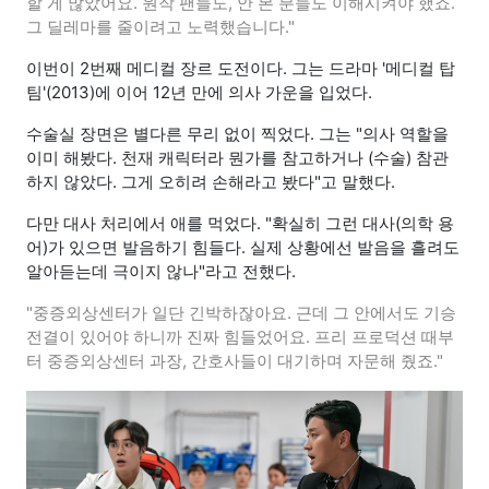
할 게 많았어요. 원작 팬들도, 안 본 분들도 이해시켜야 했죠.
그 딜레마를 줄이려고 노력했습니다."
이번이 2번째 메디컬 장르 도전이다. 그는 드라마 '메디컬 탑
팀'(2013)에 이어 12년 만에 의사 가운을 입었다.
수술실 장면은 별다른 무리 없이 찍었다. 그는 "의사 역할을
이미 해봤다. 천재 캐릭터라 뭔가를 참고하거나 (수술) 참관
하지 않았다. 그게 오히려 손해라고 봤다"고 말했다.
다만 대사 처리에서 애를 먹었다. "확실히 그런 대사(의학 용
어)가 있으면 발음하기 힘들다. 실제 상황에선 발음을 흘려도
알아듣는데 극이지 않나"라고 전했다.
"중증외상센터가 일단 긴박하잖아요. 근데 그 안에서도 기승
전결이 있어야 하니까 진짜 힘들었어요. 프리 프로덕션 때부
터 중증외상센터 과장, 간호사들이 대기하며 자문해 줬죠."