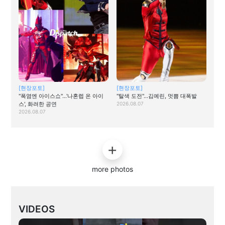
[현장포토]
[현장포토]
"폭염엔 아이스쇼"…'나혼렙 온 아이
"탈색 도전"…김예린, 멋쁨 대폭발
스', 화려한 공연
2026.08.07
2026.08.07
more photos
VIDEOS