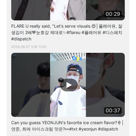
00:29
FLARE U really said, "Let's serve visuals.😍│플레어유, 잘
생김이 2배💙눈호강 제대로✨#flareu #플레어유 #디스패치
#dispatch
2026.08.07 오후 11:00
00:37
Can you guess YEONJUN's favorite ice cream flavor?🍦│
연준, 최애 아이스크림 맛은?👀#txt #yeonjun #dispatch