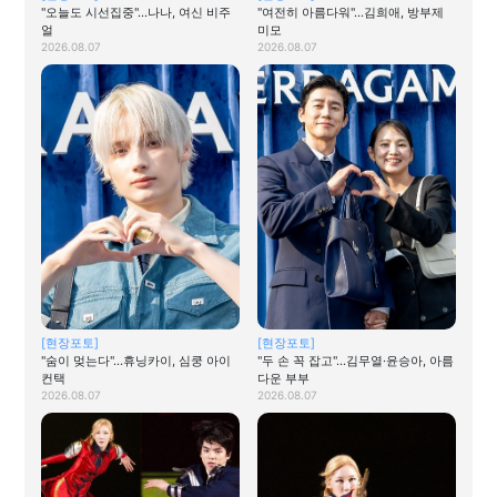
"오늘도 시선집중"…나나, 여신 비주
"여전히 아름다워"…김희애, 방부제
얼
미모
2026.08.07
2026.08.07
[현장포토]
[현장포토]
"숨이 멎는다"…휴닝카이, 심쿵 아이
"두 손 꼭 잡고"…김무열·윤승아, 아름
컨택
다운 부부
2026.08.07
2026.08.07