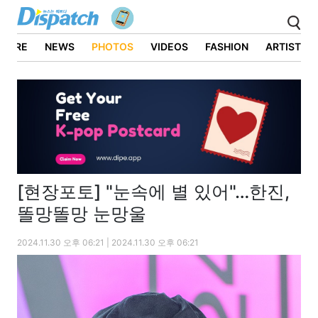
ATURE
NEWS
PHOTOS
VIDEOS
FASHION
ARTIST
[현장포토] "눈속에 별 있어"…한진,
똘망똘망 눈망울
2024.11.30 오후 06:21 | 2024.11.30 오후 06:21