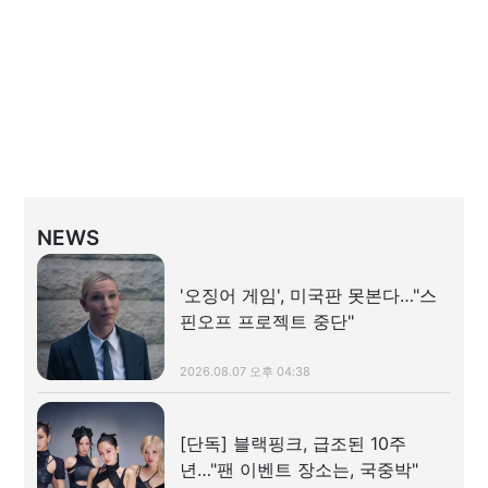
NEWS
'오징어 게임', 미국판 못본다…"스
핀오프 프로젝트 중단"
2026.08.07 오후 04:38
[단독] 블랙핑크, 급조된 10주
년…"팬 이벤트 장소는, 국중박"