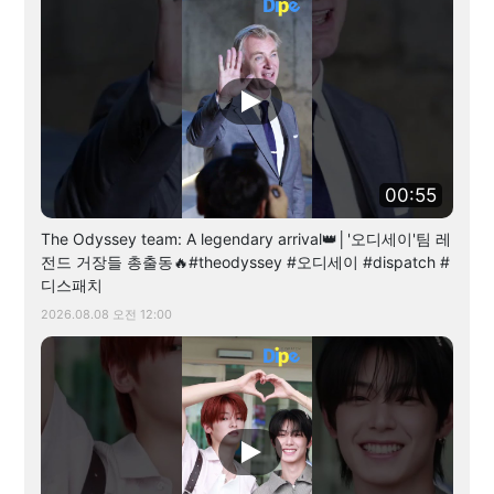
00:55
The Odyssey team: A legendary arrival👑│'오디세이'팀 레
전드 거장들 총출동🔥#theodyssey #오디세이 #dispatch #
디스패치
2026.08.08 오전 12:00